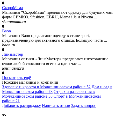
0
СкороМама
Магазины “СкороМама” предлагают одежду для будущих мам
фирм GEMKO, 9fashion, EBRU, Mama i Ja и Nivena ...
skoromama.ru
0
Baon
Магазины Baon предлагают одежду в стиле sport,
предназначенную для активного отдыха. Большую часть ...
baon.ru
0
Линзмастер
Магазины оптики «ЛинзМастер» предлагают изготовление
очков любой сложности всего за один час ...
lensmaster.ru
0
Посмотреть ещё
Похожие магазины и компании
Здоровье и красота в Молжаниновском районе
52
Дом и сад в
Молжаниновском районе
78
Отдых и развлечения в
Молжаниновском районе
38
Спорт в Молжаниновском
районе
21
Добавить раcпродажу
Написать отзыв
Задать вопрос