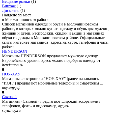
Вещевые рынки
(
1
)
Винтаж
(
1
)
Дисконты
(
1
)
Найдено 99 мест
в Молжаниновском районе
Список магазинов одежды и обуви в Молжаниновском
районе, в которых можно купить одежду и обувь для мужчин,
женщин и детей. Распродажи, скидки и акции в магазинах
обуви и одежды в Молжаниновском районе. Официальные
сайты интернет-магазинов, адреса на карте, телефоны и часы
работы.
HENDERSON
Магазины HENDERSON предлагают мужскую одежду
Европейского уровня. Здесь можно подобрать одежду от ...
henderson.ru
0
НОУ-ХАУ
Магазины электроники "НОУ-ХАУ" (ранее назывались
"ИОН") предлагают мобильные телефоны и смартфоны ...
ноу-хау.рф
0
Связной
Магазины «Связной» предлагают широкий ассортимент
телефонов, фото- и видеокамер, аудио- ...
svyaznoy.ru