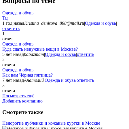
Вопросы по теме
Одежда и обувь
Тц
1 год назад
Kristina_denisova_898@mail.ru
|
Одежда и обувь
|
ответить
1
ответ
Одежда и обувь
Куда сдать ненужные вещи в Москве?
5 лет назад
babazinam
|
Одежда и обувь
|
ответить
2
ответа
Одежда и обувь
Как вам Чёрная пятница?
7 лет назад
Анатолий
|
Одежда и обувь
|
ответить
3
ответа
Посмотреть ещё
Добавить компанию
Смотрите также
Недорогие дубленки и кожаные куртки в Москве