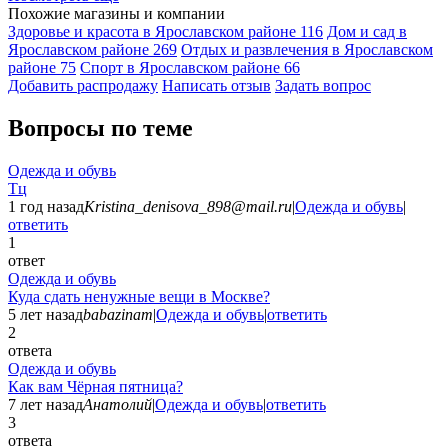
Похожие магазины и компании
Здоровье и красота в Ярославском районе
116
Дом и сад в
Ярославском районе
269
Отдых и развлечения в Ярославском
районе
75
Спорт в Ярославском районе
66
Добавить раcпродажу
Написать отзыв
Задать вопрос
Вопросы по теме
Одежда и обувь
Тц
1 год назад
Kristina_denisova_898@mail.ru
|
Одежда и обувь
|
ответить
1
ответ
Одежда и обувь
Куда сдать ненужные вещи в Москве?
5 лет назад
babazinam
|
Одежда и обувь
|
ответить
2
ответа
Одежда и обувь
Как вам Чёрная пятница?
7 лет назад
Анатолий
|
Одежда и обувь
|
ответить
3
ответа