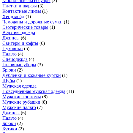
Мобильные аксессуары
(
3
)
Платки и шарфы
(
3
)
Контактные линзы
(
1
)
Хенд мейд
(
1
)
Чемоданы и дорожные сумки
(
1
)
Эзотерические товары
(
1
)
Верхняя одежда
Джинсы
(
6
)
Свитеры и кофты
(
6
)
Пуховики
(
5
)
Пальто
(
4
)
Спецодежда
(
4
)
Головные уборы
(
3
)
Брюки
(
2
)
Дубленки и кожаные куртки
(
1
)
Шубы
(
1
)
Мужская одежда
Повседневная мужская одежда
(
11
)
Мужские костюмы
(
8
)
Мужские рубашки
(
8
)
Мужские пальто
(
7
)
Джинсы
(
6
)
Пальто
(
4
)
Брюки
(
2
)
Бутики
(
2
)