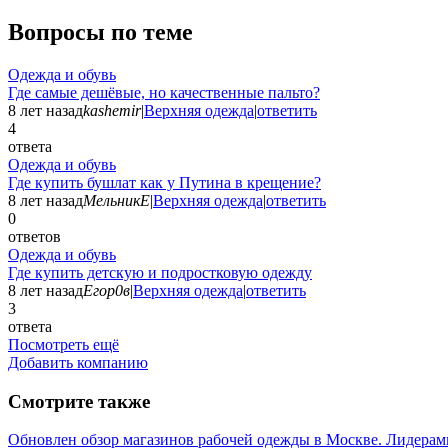
Вопросы по теме
Одежда и обувь
Где самые дешёвые, но качественные пальто?
8 лет назад
kashemir
|
Верхняя одежда
|
ответить
4
ответа
Одежда и обувь
Где купить бушлат как у Путина в крещение?
8 лет назад
МельникЕ
|
Верхняя одежда
|
ответить
0
ответов
Одежда и обувь
Где купить детскую и подростковую одежду
8 лет назад
Егор0в
|
Верхняя одежда
|
ответить
3
ответа
Посмотреть ещё
Добавить компанию
Смотрите также
Обновлен обзор магазинов рабочей одежды в Москве. Лидерами 