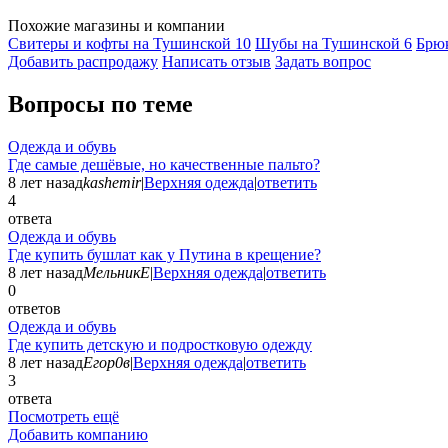
Похожие магазины и компании
Свитеры и кофты на Тушинской
10
Шубы на Тушинской
6
Брю
Добавить раcпродажу
Написать отзыв
Задать вопрос
Вопросы по теме
Одежда и обувь
Где самые дешёвые, но качественные пальто?
8 лет назад
kashemir
|
Верхняя одежда
|
ответить
4
ответа
Одежда и обувь
Где купить бушлат как у Путина в крещение?
8 лет назад
МельникЕ
|
Верхняя одежда
|
ответить
0
ответов
Одежда и обувь
Где купить детскую и подростковую одежду
8 лет назад
Егор0в
|
Верхняя одежда
|
ответить
3
ответа
Посмотреть ещё
Добавить компанию