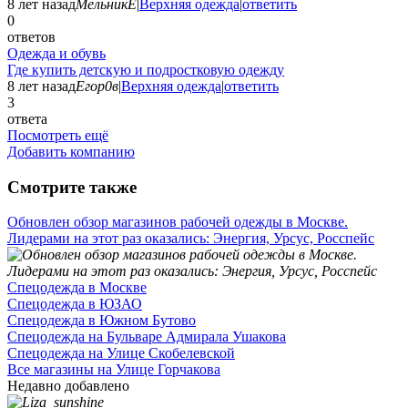
8 лет назад
МельникЕ
|
Верхняя одежда
|
ответить
0
ответов
Одежда и обувь
Где купить детскую и подростковую одежду
8 лет назад
Егор0в
|
Верхняя одежда
|
ответить
3
ответа
Посмотреть ещё
Добавить компанию
Смотрите также
Обновлен обзор магазинов рабочей одежды в Москве.
Лидерами на этот раз оказались: Энергия, Урсус, Росспейс
Спецодежда в Москве
Спецодежда в ЮЗАО
Спецодежда в Южном Бутово
Спецодежда на Бульваре Адмирала Ушакова
Спецодежда на Улице Скобелевской
Все магазины на Улице Горчакова
Недавно добавлено