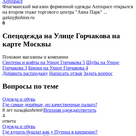
Aerospace
Флагманский магазин форменной одежды Aerospace открылся
на втором этаже торгового центра "Авиа Парк" ...
galaxyfashion.ru
0
Спецодежда на Улице Горчакова на
карте Москвы
Похожие магазины и компании
Свитеры и кофты на Улице Горчакова
5
Шубы на Улице
Горчакова
3
Брюки на Улице Горчакова
4
Добавить раcпродажу
Написать отзыв
Задать вопрос
Вопросы по теме
Одежда и обувь
Где самые дешёвые, но качественные пальто?
8 лет назад
kashemir
|
Верхняя одежда
|
ответить
4
ответа
Одежда и обувь
Где купить бушлат как у Путина в крещение?