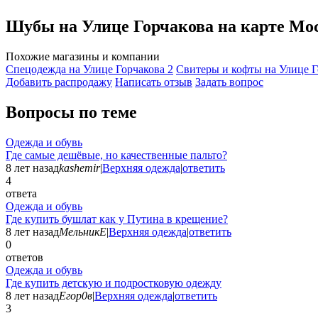
Шубы на Улице Горчакова на карте М
Похожие магазины и компании
Спецодежда на Улице Горчакова
2
Свитеры и кофты на Улице 
Добавить раcпродажу
Написать отзыв
Задать вопрос
Вопросы по теме
Одежда и обувь
Где самые дешёвые, но качественные пальто?
8 лет назад
kashemir
|
Верхняя одежда
|
ответить
4
ответа
Одежда и обувь
Где купить бушлат как у Путина в крещение?
8 лет назад
МельникЕ
|
Верхняя одежда
|
ответить
0
ответов
Одежда и обувь
Где купить детскую и подростковую одежду
8 лет назад
Егор0в
|
Верхняя одежда
|
ответить
3