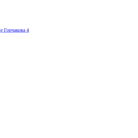
це Горчакова
4