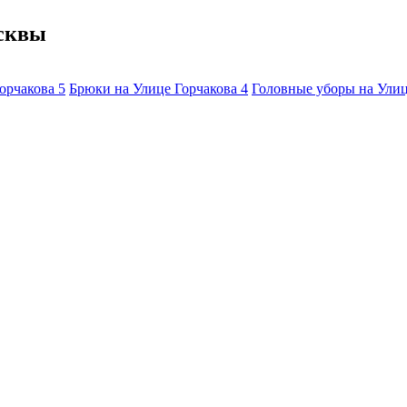
осквы
Горчакова
5
Брюки на Улице Горчакова
4
Головные уборы на Ули