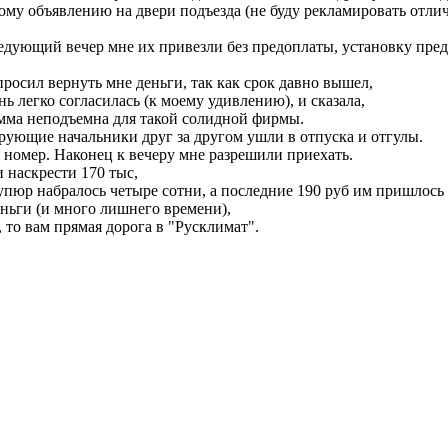
ому объявлению на двери подъезда (не буду рекламировать отли
следующий вечер мне их привезли без предоплаты, установку пр
росил вернуть мне деньги, так как срок давно вышел,
 легко согласилась (к моему удивлению), и сказала,
сумма неподъемна для такой солидной фирмы.
ирующие начальники друг за другом ушли в отпуска и отгулы.
 номер. Наконец к вечеру мне разрешили приехать.
 наскрести 170 тыс,
купюр набралось четыре сотни, а последние 190 руб им пришлось
еньги (и много лишнего времени),
 то вам прямая дорога в "Русклимат".