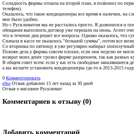
Солидность фирмы отошла на второй план, я позвонил по перв
телефон).
Оказалось, что такие кондиционеры все время в наличии, на 
мне было удобно.
Но с Русклиматом мы не расстались просто. Я дозвонился и поп
обещания выполнить договор уже перешли на июнь. Агент очень
что в течение дня решит все вопросы. Однако оказалось, что 
Сначала в кассе не оказалось "большой суммы", потом все виз
Со вторника по пятницу я уже регулярно набирал злополучный
Похоже дела у фирмы совсем плохие, если они неделю не могли
возврат моих денег грозил фирме разорением, так как разных 
В общем совет всем: если у вас есть свободные завалявшиеся д
а вы желаете установить кондиционеры где-то в 2013-2015 году,
0
Комментировать
eliss
Отзыв добавлен 15 лет назад
за 30 дней
Отзыв о магазине Русклимат
Комментариев к отзыву (
0
)
Добавить комментарий