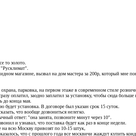
е то золото.
 "Русклимат".
лидном магазине, вызвал на дом мастера за 200р, который мне по
храна, парковка, на первом этаже в современном стиле розничн
разу оплатил, заодно заплатил за установку, чтобы сюда больше 
ь до конца мая.
лю будет установка. В договоре был указан срок 15 суток.
казать, что вообще дозвониться нелегко.
ычный ответ: "она занята, позвоните минут через 10".
вонил и узнавал, что поставка будет как раз в конце недели.
е на всю Москву привозят по 10-15 штук,
, оказалось, что с прошлого года все москвичи жаждут купить ко