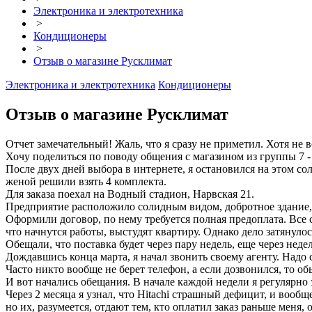
Электроника и электротехника
>
Кондиционеры
>
Отзыв о магазине Русклимат
Электроника и электротехника
Кондиционеры
Отзыв о магазине Русклимат
Отчет замечательный! Жаль, что я сразу не приметил. Хотя не вс
Хочу поделиться по поводу общения с магазином из группы 7 -
После двух дней выбора в интернете, я остановился на этом со
женой решили взять 4 комплекта.
Для заказа поехал на Водный стадион, Нарвская 21.
Предприятие расположило солидным видом, добротное здание, о
Оформили договор, по нему требуется полная предоплата. Все с
что начнутся работы, выстудят квартиру. Однако дело затянулос
Обещали, что поставка будет через пару недель, еще через неде
Дождавшись конца марта, я начал звонить своему агенту. Надо с
Часто никто вообще не берет телефон, а если дозвонился, то об
И вот начались обещания. В начале каждой недели я регулярно з
Через 2 месяца я узнал, что Hitachi страшный дефицит, и вообщ
но их, разумеется, отдают тем, кто оплатил заказ раньше меня