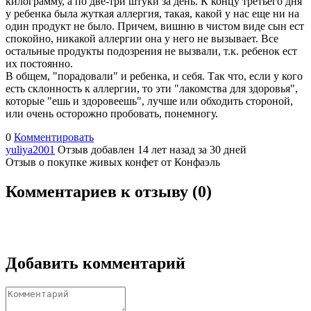
килограмму, а по две-три штуки за день. К концу третьего дня
у ребенка была жуткая аллергия, такая, какой у нас еще ни на
один продукт не было. Причем, вишню в чистом виде сын ест
спокойно, никакой аллергии она у него не вызывает. Все
остальные продукты подозрения не вызвали, т.к. ребенок ест
их постоянно.
В общем, "порадовали" и ребенка, и себя. Так что, если у кого
есть склонность к аллергии, то эти "лакомства для здоровья",
которые "ешь и здоровеешь", лучше или обходить стороной,
или очень осторожно пробовать, понемногу.
0
Комментировать
yuliya2001
Отзыв добавлен 14 лет назад
за 30 дней
Отзыв о покупке живых конфет от Конфаэль
Комментариев к отзыву (
0
)
Добавить комментарий