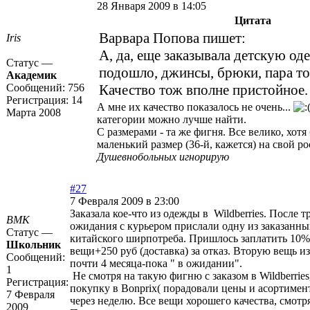
28 Января 2009 в 14:05
Цитата
Варвара Попова пишет:
Iris
А, да, еще заказывала детскую оде
Статус —
подошло, джинсы, брюки, пара то
Академик
Сообщений:
756
Качество тож вполне пристойное.
Регистрация:
14
А мне их качество показалось не очень...
Марта 2008
категории можно лучше найти.
С размерами - та же фигня. Все велико, хотя
маленький размер (36-й, кажется) на свой р
Душевнобольных игнорирую
#27
7 Февраля 2009 в 23:00
Заказала кое-что из одежды в Wildberries. После 
ВМК
ожидания с курьером прислали одну из заказанны
Статус —
китайского ширпотреба. Пришлось заплатить 10%
Школьник
вещи+250 руб (доставка) за отказ. Вторую вещь из
Сообщений:
почти 4 месяца-пока " в ожидании".
1
Не смотря на такую фигню с заказом в Wildberries
Регистрация:
покупку в Bonprix( порадовали цены и асортимент
7 Февраля
через неделю. Все вещи хорошего качества, смотр
2009