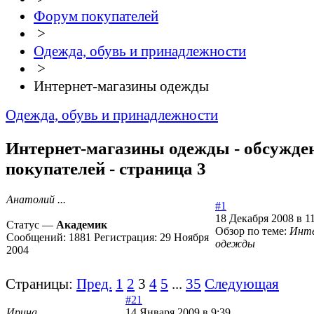
Форум покупателей
>
Одежда, обувь и принадлежности
>
Интернет-магазины одежды
Одежда, обувь и принадлежности
Интернет-магазины одежды - обсужде
покупателей - страница 3
Анатолий ...
#1
18 Декабря 2008 в 1
Статус —
Академик
Обзор по теме:
Инте
Сообщений:
1881
Регистрация:
29 Ноября
одежды
2004
Страницы:
Пред.
1
2
3
4
5
...
35
Следующая
#21
Ирина
14 Января 2009 в 9:39