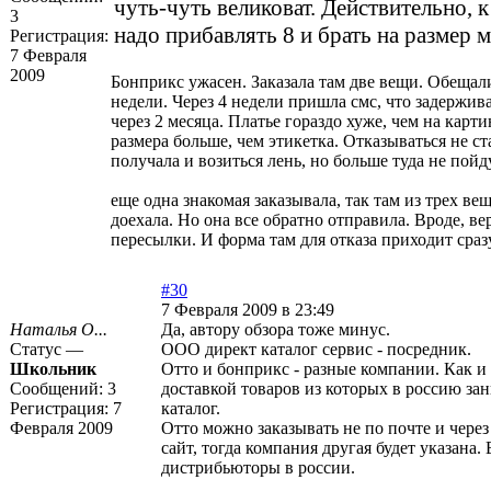
чуть-чуть великоват. Действительно, 
3
надо прибавлять 8 и брать на размер 
Регистрация:
7 Февраля
2009
Бонприкс ужасен. Заказала там две вещи. Обещали
недели. Через 4 недели пришла смс, что задержива
через 2 месяца. Платье гораздо хуже, чем на карти
размера больше, чем этикетка. Отказываться не ст
получала и возиться лень, но больше туда не пойду
еще одна знакомая заказывала, так там из трех ве
доехала. Но она все обратно отправила. Вроде, ве
пересылки. И форма там для отказа приходит сразу
#30
7 Февраля 2009 в 23:49
Наталья О...
Да, автору обзора тоже минус.
Статус —
ООО директ каталог сервис - посредник.
Школьник
Отто и бонприкс - разные компании. Как и
Сообщений:
3
доставкой товаров из которых в россию за
Регистрация:
7
каталог.
Февраля 2009
Отто можно заказывать не по почте и через
сайт, тогда компания другая будет указана. 
дистрибьюторы в россии.