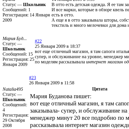
Статус —
Школьник
В отто есть детская одежда. Я ее там 
Сообщений:
1
И все марки, которые в обзоре квель 
Регистрация:
14 Января
есть в отто.
2009
А еще я в отто заказывала шторы, собс
текстиль и много мелочевки для дома 
Мария Буд...
#22
Статус —
25 Января 2009 в 18:37
Школьник
вот еще отличный магазин, я там сапоги италь
Сообщений:
15
супер, и обслуживание на уровне, менеджер м
Регистрация:
25
по моделям рассказывала
интернет магазин о
Января 2009
#23
26 Января 2009 в 11:58
Цитата
Natalia495
Статус —
Мария Буданова пишет:
Школьник
вот еще отличный магазин, я там сапо
Сообщений:
заказывала- супер, и обслуживание на
4
Регистрация:
менеджер минут 20 все подробно по 
29 Октября
рассказывала
интернет магазин одежд
2008