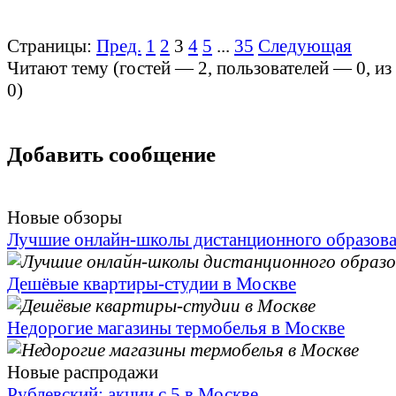
Страницы:
Пред.
1
2
3
4
5
...
35
Следующая
Читают тему (гостей —
2
, пользователей —
0
, и
0
)
Добавить сообщение
Новые обзоры
Лучшие онлайн-школы дистанционного образов
Дешёвые квартиры-студии в Москве
Недорогие магазины термобелья в Москве
Новые распродажи
Рублевский: акции с 5 в Москве