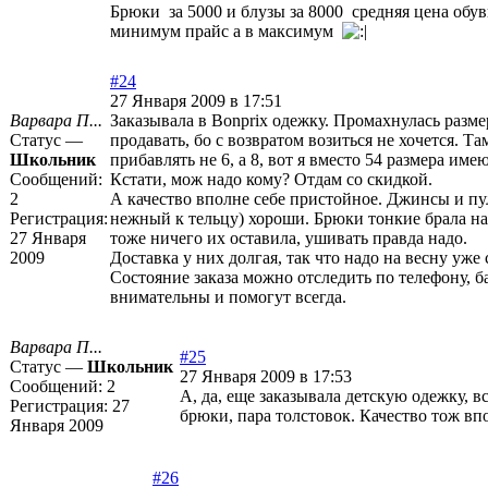
Брюки за 5000 и блузы за 8000 средняя цена обув
минимум прайс а в максимум
#24
27 Января 2009 в 17:51
Варвара П...
Заказывала в Bonprix одежку. Промахнулась разме
Статус —
продавать, бо с возвратом возиться не хочется. Та
Школьник
прибавлять не 6, а 8, вот я вместо 54 размера име
Сообщений:
Кстати, мож надо кому? Отдам со скидкой.
2
А качество вполне себе пристойное. Джинсы и пу
Регистрация:
нежный к тельцу) хороши. Брюки тонкие брала на
27 Января
тоже ничего их оставила, ушивать правда надо.
2009
Доставка у них долгая, так что надо на весну уже 
Состояние заказа можно отследить по телефону, 
внимательны и помогут всегда.
Варвара П...
#25
Статус —
Школьник
27 Января 2009 в 17:53
Сообщений:
2
А, да, еще заказывала детскую одежку, 
Регистрация:
27
брюки, пара толстовок. Качество тож вп
Января 2009
#26