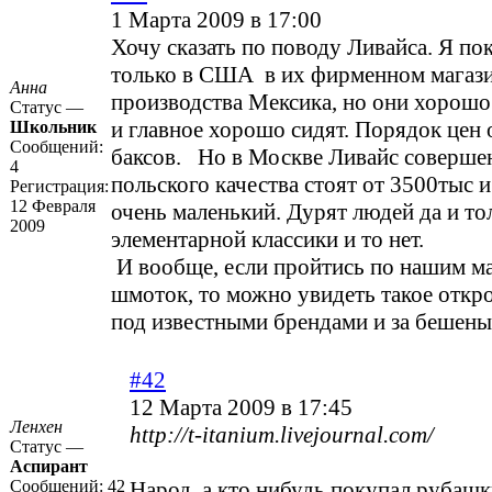
1 Марта 2009 в 17:00
Хочу сказать по поводу Ливайса. Я п
только в США в их фирменном магази
Анна
производства Мексика, но они хорошо
Статус —
и главное хорошо сидят. Порядок цен 
Школьник
Сообщений:
баксов. Но в Москве Ливайс соверше
4
польского качества стоят от 3500тыс 
Регистрация:
12 Февраля
очень маленький. Дурят людей да и то
2009
элементарной классики и то нет.
И вообще, если пройтись по нашим м
шмоток, то можно увидеть такое откр
под известными брендами и за бешены
#42
12 Марта 2009 в 17:45
Ленхен
http://t-itanium.livejour­­nal.com/
Статус —
Аспирант
Сообщений:
42
Народ, а кто нибудь покупал рубашк