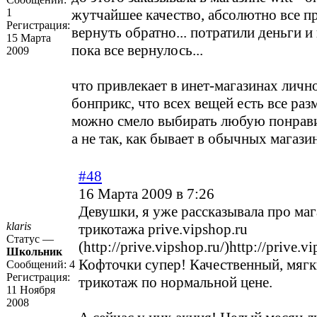
1
жутчайшее качество, абсолютно все 
Регистрация:
вернуть обратно... потратили деньги и
15 Марта
пока все вернулось...
2009
что привлекает в инет-магазинах лично
бонприкс, что всех вещей есть все раз
можно смело выбирать любую понрав
а не так, как бывает в обычных магазин
#48
16 Марта 2009 в 7:26
Девушки, я уже рассказывала про ма
klaris
трикотажа
prive.vipshop.ru
Статус —
(http://prive.vipshop.ru/)
http://prive.v
Школьник
Кофточки супер! Качественный, мягк
Сообщений:
4
Регистрация:
трикотаж по нормальной цене.
11 Ноября
2008