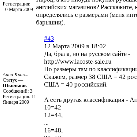
Регистрация:
английских магазинов? Расскажите, 
10 Марта 2009
определялись с размерами (меня ин
барышни).
#43
12 Марта 2009 в 18:02
Да, брала, но на русском сайте -
http://www.lacoste-sale.ru
Но размеры там по классификац
Анна Крав...
Скажем, размер 38 США = 42 рос
Статус —
США = 40 российский.
Школьник
Сообщений:
3
Регистрация:
11
А есть другая классификация - Ан
Января 2009
10=42
12=44,
...
16=48,