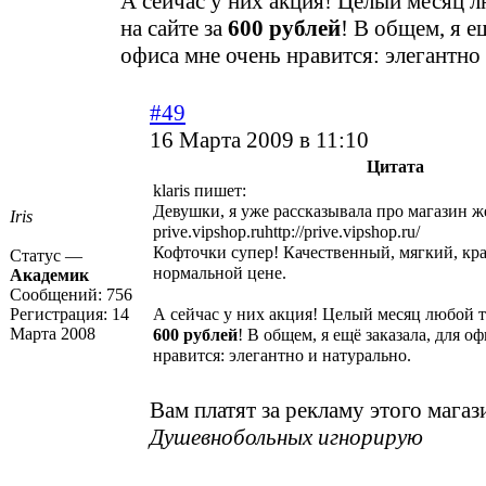
А сейчас у них акция! Целый месяц 
на сайте за
600 рублей
! В общем, я ещ
офиса мне очень нравится: элегантно
#49
16 Марта 2009 в 11:10
Цитата
klaris пишет:
Девушки, я уже рассказывала про магазин ж
Iris
prive.vipshop.ru
http://prive.vipshop.ru/
Кофточки супер! Качественный, мягкий, кр
Статус —
нормальной цене.
Академик
Сообщений:
756
Регистрация:
14
А сейчас у них акция! Целый месяц любой т
Марта 2008
600 рублей
! В общем, я ещё заказала, для о
нравится: элегантно и натурально.
Вам платят за рекламу этого мага
Душевнобольных игнорирую