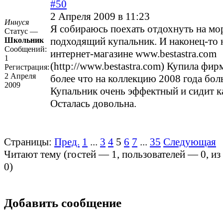
#50
2 Апреля 2009 в 11:23
Иннуся
Я собираюсь поехать отдохнуть на мор
Статус —
подходящий купальник. И наконец-то 
Школьник
Сообщений:
интернет-магазине
www.bestastra.com
1
(http://www.bestastra.com)
Купила фирм
Регистрация:
2 Апреля
более что на коллекцию 2008 года бол
2009
Купальник очень эффектный и сидит к
Осталась довольна.
Страницы:
Пред.
1
...
3
4
5
6
7
...
35
Следующая
Читают тему (гостей —
1
, пользователей —
0
, и
0
)
Добавить сообщение