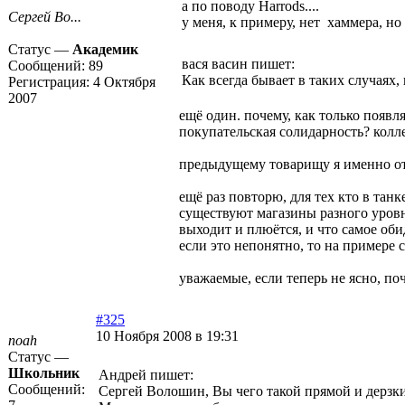
а по поводу Harrods....
Сергей Во...
у меня, к примеру, нет хаммера, но
Статус —
Академик
вася васин пишет:
Сообщений:
89
Как всегда бывает в таких случаях
Регистрация:
4 Октября
2007
ещё один. почему, как только появ
покупательская солидарность? колл
предыдущему товарищу я именно отве
ещё раз повторю, для тех кто в танк
существуют магазины разного уровня
выходит и плюётся, и что самое оби
если это непонятно, то на примере с
уважаемые, если теперь не ясно, по
#325
10 Ноября 2008 в 19:31
noah
Статус —
Школьник
Андрей пишет:
Сообщений:
Сергей Волошин, Вы чего такой прямой и дерзк