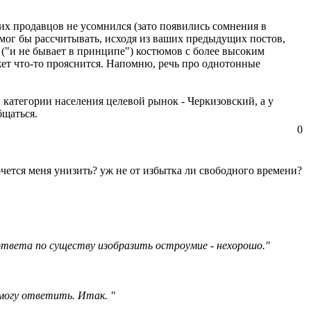
их продавцов не усомнился (зато появились сомнения в
что мог бы рассчитывать, исходя из ваших предыдущих постов,
("и не бывает в принципе") костюмов с более высоким
жет что-то прояснится. Напомню, речь про однотонные
й категории населения целевой рынок - Черкизовский, а у
бщаться.
0
хочется меня унизить? уж не от избытка ли свободного времени?
 ответа по существу изобразить остроумие - нехорошо."
 могу ответить. Итак. "