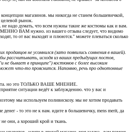
е концепции магазинов. мы никогда не станем большевичкой,
й целевой рынок.
 не надо думать, что всем нужны такие же костюмы как и вам.
то ИМЕННО ВАМ нужно. из вашего отзыва следует, что видимо
ходят, то от вас выходят и плюются." можете плеваться сколько
х продавцов не усомнился (зато появились сомнения в вашей).
ог бы рассчитывать, исходя из ваших предыдущих постов,
"и не бывает в принципе") костюмов с более высоким
а может что-то прояснится. Напомню, речь про однотонные
луйста. но это ТОЛЬКО ВАШЕ МНЕНИЕ.
сприятие ситуации ведёт к заблуждению. что у вас и
поэтому мы используем поливискозу. мы не хотим продавать
енег - то это не к нам. идите в большевичку, mens merit, да
 не они, а хороший крой и ткань.
е нравится - идите в другой магазин. моя задача - вам помочь.