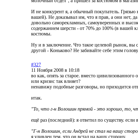
молочный отдел", а пришел за костюмом в магази
И не конкурент я, а обычный покупатель. Грязью
вашей). Не доказывал им, что я прав, а они нет, д
довольно саморекламных, самоуверенных и высоко
содержанием шерсти - от 70% до 100% (в вашей кл
костюмы.
Ну и в заключение. Что такое целевой рынок, вы 
другой - Коньково? Не забивайте себе этим голову
#327
11 Ноября 2008 в 10:18
во как, опять за старое. вместо цивилизованного 
или кризис так влияет?
ненавижу подобные разговоры, но приходится отв
итак.
"То, что г-н Волошин прямой - это хорошо, то, 
ещё раз (последний): я ответил по существу. если 
"Г-н Волошин, если Андрей не стал на вашу сторо
я удивлен тем, что он встал на вашу сторону.