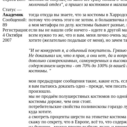
молочный отдел", а пришел за костюмом в магази
Статус —
Академик
тогда откуда вы знаете, что за костюмы в Харро
Сообщений:
потому что очень этого не хотим. и большевичка 
89
а моя метафора по делу. костюмы бывают разные, 
Регистрация:
если вы не нашли себе ничего - идите в другой м
4 Октября
всем нужно то же, что и вам. меня лично очень з
2007
хотите (желательно подальше от меня), но зачем т
"И не конкурент я, а обычный покупатель. Грязью
Не доказывал им, что я прав, а они нет, да и во
довольно саморекламных, самоуверенных и высоком
содержанием шерсти - от 70% до 100% (в вашей 
костюмы. "
мои предыдущие сообщения такие, какие есть. 
я вам пытаюсь доказать одно - прежде, чем писат
произошло.
мы не продаём полушерстяных костюмов по одной 
костюмы дороже, чем они стоят.
потребительские свойства поливискозы гораздо луч
куда хотите.
а смотреть проценты шерсти на этикетке костюма з
скажу по секрету, что в Европе, всё то, что соде
на будущее - можно просто выбрать ткань и пример