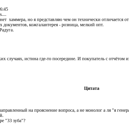
6:45
....
 нет хаммера, но я представляю чем он технически отличается от
 документов, кожгалантерея - розница, мелкий опт.
Радуга.
аких случаях, истина где-то посередине. И покупатель с отчётом
Цитата
т направленный на прояснение вопроса, а не монолог а ля "я гене
й.
ре "33 зуба"?