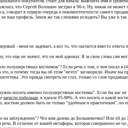
циального покупателя, стоит для начала выяснить имя и уровен
уяснил, что Сергей Волошин застрял в 90-х. Ну, никак не может
са, говорит в первую очередь о некомпетентности самого продавц
ол не ваш профиль. Зачем же так слюнями исходить? Вы уже и та
дерзкий - меня не задевает, а вот то, что пытается вместо ответа
 это еще не значит, что он мой адвокат. Я за свои слова сам мог
ыло полушерстяных костюмов"? Если речь о том, о чем писал я (4
о это, и почему тогда вы об этом "нечто" заговорили. Иначе вы п
нтетика. Это правда смотреть не стал, только со слов продавщи
 нужно носить именно полушерстяные костюмы". Если бы вас не
де
шерсти побольше
, в идеале 95-98%. А что носить и какой кост
ию, костюм должен быть не только "удобным и практичным", но е
ое на заблуждении"? Что вам далеко до Большевички? Или ей до
м речь. В отличие от вашей метафоры, которая совершенно не по д