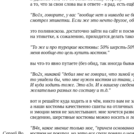
а то, что за свои слова вы в ответе - я рад. есть 
"Во1х, говорите, у вас "вообще нет и никогда не
смотрел этикетки. Если же это нечто другое, об
это поливискоза. достаточно зайти на сайт и посмо
на этикетке, к сожалению, приходится делать тако
"То же и про турецкие костюмы: 50% шерсть-50%
меня вообще-то цель купить костюм."
вы что-то явно путаете (без обид, так иногда быва
"Во2х, никакой "дебил мне не говорил, что зимо
то увидели бы, что мне нужен костюм из ткани, г
И куда ходить тоже. Это в3х. И к вашему сведе
желательно разных по составу и т.д."
вот и решайте куда ходить и в чём, никто вам не з
а наши костюмы качественно сшиты на отличных 
и эмоции меня не захлестывают. мне хочется разве
сведению, шерстяные костюмы можно носить и лет
"В4х, какое мнение только мое, "причем основан
Сергей Во...
костюм не покупал, но зато все сразу поняли о че