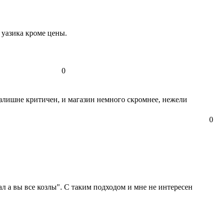
 уазика кроме цены.
0
 излишне критичен, и магазин немного скромнее, нежели
0
рал а вы все козлы". С таким подходом и мне не интересен