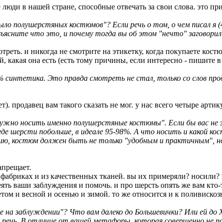
ещё люди в нашей стране, способные отвечать за свои слова. это пр
 было полушерстяных костюмов"? Если речь о том, о чем писал я 
ъясните что это, и почему тогда вы об этом "нечто" заговорил
треть. и никогда не смотрите на этикетку, когда покупаете костюм
й, какая она есть (есть тому причины, если интересно - пишите в
 синтетика. Это правда смотреть не стал, только со слов пр
ет). продавец вам такого сказать не мог. у нас всего четыре арт
й нужно носить именно полушерстяные костюмы". Если бы вас не
де шерсти побольше, в идеале 95-98%. А что носить и какой кос
нию, костюм должен быть не только "удобным и практичным", н
апрещает.
фабриках и из качественных тканей. вы их примеряли? носили?
ять ваши заблуждения и помочь. и про шерсть опять же вам кто-т
ом и весной и осенью и зимой. то же относится и к поливиско
ное на заблуждении"? Что вам далеко до Большевички? Или ей д
м речь. В отличие от вашей метафоры, которая совершенно не по д