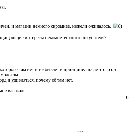
ны.
итичен, и магазин немного скромнее, нежели ожидалось.
, защищающие интересы некомпетентного покупателя?
оторого там нет и не бывает в принципе. после этого он
 молоком.
орд и удивляться, почему её там нет.
не вас жаль...
0