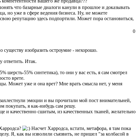
ь компетентности вашего же продавца???
 понять что базарные диалоги канули в прошлое и доказывать
а, но уже в сфере ведения бизнеса. Ну, не можете
к свою репутацию здесь подпортили. Может пора остановиться,
0
 по существу изобразить остроумие - нехорошо.
у ответить. Итак.
5% шерсть-55% синтетика), то они у вас есть, я сам смотрел
росто врете.
цы. Может уже и она врет? Мне врать смысла нет, у меня
 захлестнули эмоции и вы прочитали мой пост внимательней,
юм покупать, я как-нибудь сам решу.
ще и качественно сшитым, из качественных тканей, желательно
 Харродса?
Насчет Харродса, кстати, метафора, я там пока
елу. Я, как вы изволили съязвить, не пришел "за колбасой в