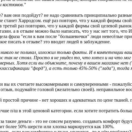
н костюмов."
дсе? вам они подойдут? не надо сравнивать принципиально разны
не станет Харродсом. ещё раз повторю, что у каждой фирмы сво
в третий раз повторяю, что у каждой фирмы свой целевой рынок.
агазин. а в отзыве можно было написать, что у нас нет того, ч
адела фраза "если к вам после "большевички" люди невесёлые при
акое писать в отзыве? это вводит людей в заблуждение.
 никого не поливал, изложил только факты. И в компетенции ваши
прос так не стоял. Просто я не увидел то, что хотел и на что м
ерных. Хотя если вы объясните, почему в вашем магазине нет (
классификации "форд"), а есть только 45%-50% ("лада"), тогд
если вы их считаете высокомерными и самоуверенными - пожа
ь отзыв, подумайте головой (желательно своей). неправильное во
простой причине - нет хороших и адекватных по цене тканей. 
ше п/ш в этой ценовой категории. если хотите потратить больше д
а такие деньги - это не совсем разумно. создавать комфорт будут
ржит более 50% шерсти или хлопка маркируется как 100%.
ить. если вам комфортно и ткань нравится - то в чём проблема? н