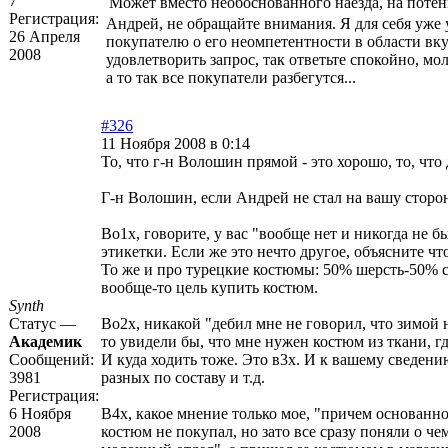
7
Может вместо необоснованного наезда, на потен
Регистрация:
Андрей, не обращайте внимания. Я для себя уже 
26 Апреля
покупателю о его неомпетентности в области вку
2008
удовлетворить запрос, так ответьте спокойно, м
а то так все покупатели разбегутся...
#326
11 Ноября 2008 в 0:14
То, что г-н Волошин прямой - это хорошо, то, что 
Г-н Волошин, если Андрей не стал на вашу сторону,
Во1х, говорите, у вас "вообще нет и никогда не б
этикетки. Если же это нечто другое, объясните чт
То же и про турецкие костюмы: 50% шерсть-50% си
вообще-то цель купить костюм.
Synth
Статус —
Во2х, никакой "дебил мне не говорил, что зимой
Академик
то увидели бы, что мне нужен костюм из ткани, г
Сообщений:
И куда ходить тоже. Это в3х. И к вашему сведен
3981
разных по составу и т.д.
Регистрация:
6 Ноября
В4х, какое мнение только мое, "причем основанн
2008
костюм не покупал, но зато все сразу поняли о че