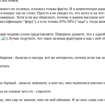
н костюмов.
 никого не поливал, изложил только факты. И в компетенции ваш
а и вопрос так не стоял. Просто я не увидел то, что хотел и на 
мерных. Хотя если вы объясните, почему в вашем магазине нет 
ассификации "форд"), а есть только 45%-50% ("лада"), тогда мо
сами видимо плохо представляете. Наверное думаете, что у одно
.
Лучше подучите, что такое целевая аудитория и как с ней о
общения - балаган и наезды. всё же интересно, почему всем так 
ечать.
что дерзкий - меня не задевает, а вот то, что пытается вместо
вы не поняли чего-то - спросите.
ну, это еще не значит, что он мой адвокат. Я за свои слова сам