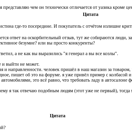
 я представляю чем он технически отличается от уазика кроме це
Цитата
, истина где-то посередине. И покупатель с отчётом излишне кр
ляется ответ на оскорбительный отзыв, тут же собираются люди
ективное безумие? или вы просто конкуренты?
тил, а не как вы выразились "я генерал а вы все козлы".
е и выйти не может.
 и направленности. человек пришёл в наш магазин за товаром, к
дное, пишет об это на форуме. я уже привёл пример с колбасой и
 автомобилями, это всё равно, что требовать ладу в автосалоне ф
чему я так отвечаю подобным людям (этот уже не первый), тогда м
Цитата
ий?