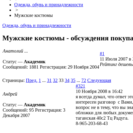
Одежда, обувь и принадлежности
>
Мужские костюмы
Одежда, обувь и принадлежности
Мужские костюмы - обсуждения покупат
Анатолий ...
#1
11 Июля 2007 в 
Статус —
Академик
Рейтинг дешевы
Сообщений:
1881
Регистрация:
29 Ноября 2004
Страницы:
Пред.
1
...
31
32
33
34
35
...
72
Следующая
#321
10 Ноября 2008 в 16:42
Андрей
я всегда думал, что ответ э
интересен разговор с Вами
Статус —
Академик
вопрос не в тему, что вы зна
Сообщений:
95
Регистрация:
3
обложки для любых докумен
Декабря 2007
таганская 40с2 Тц Радуга.
8-965-203-68-43