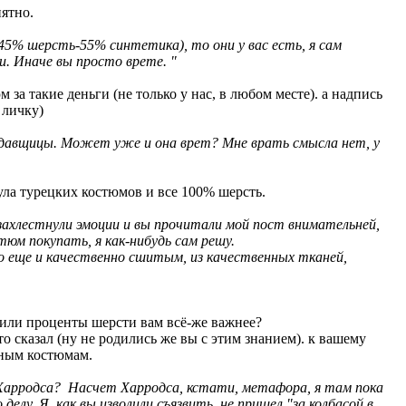
иятно.
(45% шерсть-55% синтетика), то они у вас есть, я сам
и. Иначе вы просто врете. "
 за такие деньги (не только у нас, в любом месте). а надпись
 личку)
одавщицы. Может уже и она врет? Мне врать смысла нет, у
икула турецких костюмов и все 100% шерсть.
 захлестнули эмоции и вы прочитали мой пост внимательней,
тюм покупать, я как-нибудь сам решу.
о еще и качественно сшитым, из качественных тканей,
 или проценты шерсти вам всё-же важнее?
о сказал (ну не родились же вы с этим знанием). к вашему
зным костюмам.
о Харродса? Насчет Харродса, кстати, метафора, я там пока
елу. Я, как вы изволили съязвить, не пришел "за колбасой в