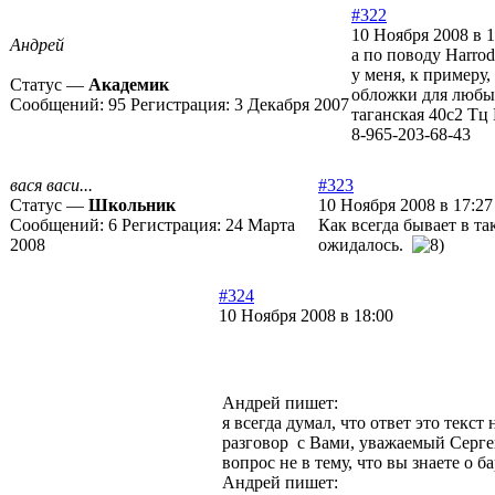
#322
10 Ноября 2008 в 1
Андрей
а по поводу Harrods
у меня, к примеру,
Статус —
Академик
обложки для любых
Сообщений:
95
Регистрация:
3 Декабря 2007
таганская 40с2 Тц 
8-965-203-68-43
вася васи...
#323
Статус —
Школьник
10 Ноября 2008 в 17:27
Сообщений:
6
Регистрация:
24 Марта
Как всегда бывает в т
2008
ожидалось.
#324
10 Ноября 2008 в 18:00
Андрей пишет:
я всегда думал, что ответ это текс
разговор с Вами, уважаемый Серге
вопрос не в тему, что вы знаете о ба
Андрей пишет: