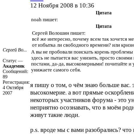
12 Ноября 2008 в 10:36
Цитата
noah пишет:
Цитата
Сергей Волошин пишет:
всё же интересно, почему всем так хочется м
от избытка ли свободного времени? или кризи
Сергей Во...
А вы не пробовали поискать корень проблемы 
здесь не пытается вас унизить, просто своим
Статус —
постами, да-да, высокомерными! почитайте и 
Академик
унижаете самого себя.
Сообщений:
89
Регистрация:
я пишу о том, о чём знаю больше вас. 
4 Октября
высокомерие. а вот прямые оскорблен
2007
некоторых участников форума - это у
неприятно осознавать, что в моём род
живут такие люди.
p.s. вроде мы с вами разобрались? что