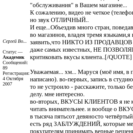
"обслуживания" в Вашем магазине...
К сожалению, видео не четкое (телефо
но звук ОТЛИЧНЫЙ..
И еще...Объездив много стран, поведа
во магазинов, владея тремя языками,я
Сергей Во...
заявить,что НИКТО ИЗ ПРОДАВЦОВ в
даже самых известных, НЕ ПОЗВОЛЯ
Статус —
критиковать вкусы клиента..[/QUOTE]
Академик
Сообщений:
89
Уважаемая... хм... Маруся (моё имя, в
Регистрация:
написано). во-первых, запись в студию.
4 Октября
2007
то не устроило - расскажите, только б
делу. мне интересно.
во-вторых, ВКУСЫ КЛИЕНТОВ я не к
читать внимательнее. и вообще о ВКУ
в тысяча пятьсот девяносто четвёртый
есть ряд ЗАБЛУЖДЕНИЙ, которые м
покупателям принимать верные решени