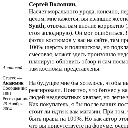
Сергей Волошин,
Насчет морального урода, конечно, пе
целом, мне кажется, вы излишне жестк
Synth,
отвечал вам вполне корректно (
стоя аплодирую). Он мог ошибиться. 
фотки костюмов у вас на сайте, там п
100% шерсть и поливискоза, но подкл
смесовая, может здесь произошло не
планирую обновить обзор и сам посмо
Анатолий ...
там костюмы представлены.
Статус —
На будущее мне бы хотелось, чтобы в
Академик
Сообщений:
реагировали. Понятно, что бизнес у в
1881
людей неадекватных хватает, но легче в
Регистрация:
Как покупатель, я бы после ваших пос
29 Ноября
2004
стоит ли идти к вам магазин. При том,
быть правы на 100%. Но как автор этог
что вы присутствуете на форуме, очен