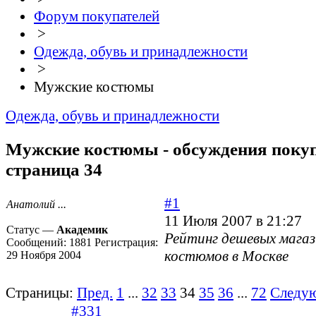
Форум покупателей
>
Одежда, обувь и принадлежности
>
Мужские костюмы
Одежда, обувь и принадлежности
Мужские костюмы - обсуждения покуп
страница 34
#1
Анатолий ...
11 Июля 2007 в 21:27
Статус —
Академик
Рейтинг дешевых мага
Сообщений:
1881
Регистрация:
костюмов в Москве
29 Ноября 2004
Страницы:
Пред.
1
...
32
33
34
35
36
...
72
Следу
#331