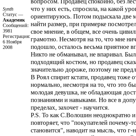
вопросом. Продавец спокойно, без лест
что у них есть, спросила, на какой ур
Synth
Статус —
ориентируюсь. Потом подыскала две м
Академик
найти размер, при примерке посмотрел
Сообщений:
свое мнение, в общем, все очень циви
3981
Регистрация:
грамотно. Несмотря на то, что мне нич
6 Ноября
подошло, осталось весьма приятное вп
2008
Никто не обманывал, не впаривал. Был
подходящий костюм, но продавец сказа
значительно дороже, поэтому не предл
В Роял спирит кстати, продавец тоже 
нормально, несмотря на то, что это б
молодая девушка, не обладающая дос
познаниями и навыками. Но все в доп
пределах, захочет - научится.
P.S. То как С.Волошин неоднократно и
повторяет, что "покупателей почему-т
становится", наводит на мысль, что г