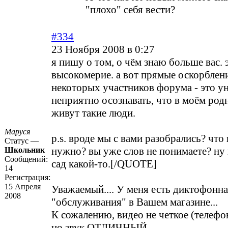
"плохо" себя вести?
#334
23 Ноября 2008 в 0:27
я пишу о том, о чём знаю больше вас. 
высокомерие. а вот прямые оскорблен
некоторых участников форума - это у
неприятно осознавать, что в моём род
живут такие люди.
Маруся
p.s. вроде мы с вами разобрались? что
Статус —
нужно? вы уже слов не понимаете? ну
Школьник
Сообщений:
сад какой-то.[/QUOTE]
14
Регистрация:
15 Апреля
Уважаемый.... У меня есть диктофонна
2008
"обслуживания" в Вашем магазине...
К сожалению, видео не четкое (телефо
но звук ОТЛИЧНЫЙ..