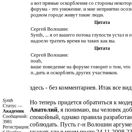
а вот прямые оскорбления со стороны некото
форума - это унижение. и мне неприятно осозн
родном городе живут такие люди.
Цитата
Сергей Волошин:
Synth, ... я от вашего потока глупости устал и 
надоело тратить время на таких как вы.
Цитата
Сергей Волошин:
noah,
ваше поведение на форуме говорит о том, что
п..дить и оскорблять других участников.
здесь - без комментариев. Итак все вид
Synth
Но теперь придется обратиться к моде
Статус —
Анатолий
, я понимаю, вы человек до
Академик
спокойный, однако правила разработан
Сообщений:
3981
соблюдать. Пусть г-н Волошин аргум
Регистрация:
укажет, где в моем посте 24.11.2008 2