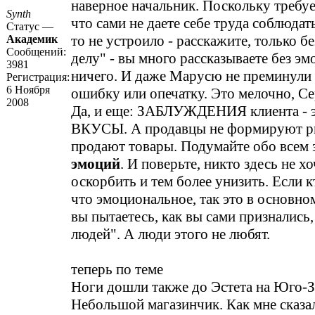
наверное начальник. Поскольку требуе
Synth
что сами не даете себе труда соблюдать
Статус —
то не устроило - расскажите, только б
Академик
Сообщений:
делу" - вы много рассказываете без эм
3981
ничего. И даже Марусю не преминули 
Регистрация:
6 Ноября
ошибку или опечатку. Это мелочно, Се
2008
Да, и еще: ЗАБЛУЖДЕНИЯ клиента - эт
ВКУСЫ. А продавцы не формируют ры
продают товары. Подумайте обо всем
эмоций
. И поверьте, никто здесь не хо
оскорбить и тем более унизить. Если к
что эмоциональное, так это в основном
вы пытаетесь, как вы сами признались,
людей". А люди этого не любят.
теперь по теме
Ноги дошли также до Эстета на Юго-З
Небольшой магазинчик. Как мне сказал