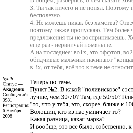
В общем, разберись, о чем сказать хоч
3. Ты так ничего и не понял. Поэтому
бесполезно.
4. Не можешь никак без хамства? Отвеч
поэтому также пропускаю. Тем более 
предложения ты не воспринимаешь. 
еще раз - нервничай поменьше.
А на последнее: во1х, это оффтоп, во2
обидчивые мальчики начинают "концам
в 3х, от тебя, всё что к теме не относит
Synth
Теперь по теме.
Статус —
Пункт №2. В какой "поливискозе" сост
Академик
Сообщений:
лучше, чем 30/70? Там, где 50/50? Ген
3981
"то, что у тебя, это, скорее, ближе к 10
Регистрация:
6 Ноября
Волошин, кто из нас умничает то?
2008
Какая разница, какая марка?
И вообще, это все было, собственно, к