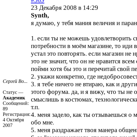
#369
23 Декабря 2008 в 14:29
Synth,
я думаю, у тебя мания величия и паран
1. если ты не можешь удовлетворить с
потребности в моём магазине, то иди в
устал это повторять. если магазин не н
это не значит, что он не нравится вс
пойми хотя бы это и перечитай свой п
2. укажи конкретно, где недобросовес
Сергей Во...
3. я тебе ничего не втираю, как и дру
этого форума. да, и я вижу, что ты не 
Статус —
Академик
смыслишь в костюмах, технологическ
Сообщений:
т.п.
89
4. меня задело, как ты отзываешься о 
Регистрация:
4 Октября
обо мне.
2007
5. меня раздражает твоя манера общен