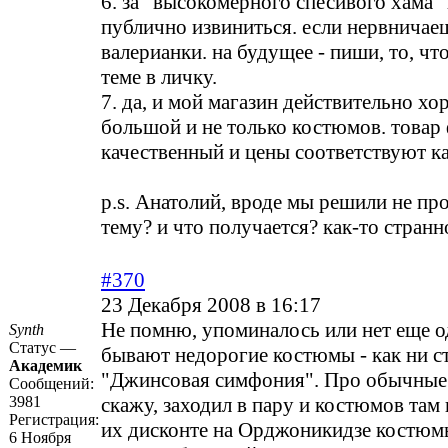
6. за "высокомерного спесивого хама
публично извиниться. если нервничае
валерианки. на будущее - пиши, то, чт
теме в личку.
7. да, и мой магазин действительно х
большой и не только костюмов. товар
качественный и цены соответствуют ка
p.s. Анатолий, вроде мы решили не пр
тему? и что получается? как-то странно
#370
23 Декабря 2008 в 16:17
Не помню, упоминалось или нет еще од
Synth
Статус —
бывают недорогие костюмы - как ни с
Академик
"Джинсовая симфония". Про обычные
Сообщений:
3981
скажу, заходил в пару и костюмов там н
Регистрация:
их дисконте на Орджоникидзе костюм
6 Ноября