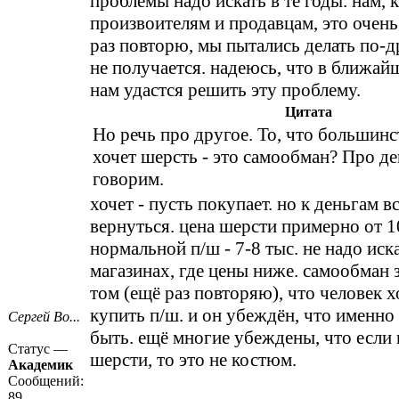
проблемы надо искать в те годы. нам, 
произвоителям и продавцам, это очень
раз повторю, мы пытались делать по-д
не получается. надеюсь, что в ближа
нам удастся решить эту проблему.
Цитата
Но речь про другое. То, что большин
хочет шерсть - это самообман? Про де
говорим.
хочет - пусть покупает. но к деньгам в
вернуться. цена шерсти примерно от 1
нормальной п/ш - 7-8 тыс. не надо иска
магазинах, где цены ниже. самообман 
том (ещё раз повторяю), что человек хо
купить п/ш. и он убеждён, что именно
Сергей Во...
быть. ещё многие убеждены, что если 
Статус —
шерсти, то это не костюм.
Академик
Сообщений:
89