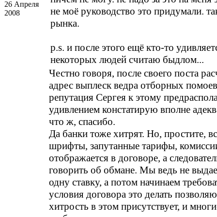
26 Апреля
не моё руководство это придумали. т
2008
рынка.
p.s. и после этого ещё кто-то удивляет
некоторых людей считаю быдлом...
Честно говоря, после своего поста рас
адрес выплеск ведра отборных помоев
репутация Сергея к этому предрасполаг
удивлением констатирую вполне адеква
что ж, спасибо.
Да банки тоже хитрят. Но, простите, в
шрифты, запутанные тарифы, комиссии
отображается в договоре, а следовате
говорить об обмане. Мы ведь не выда
одну ставку, а потом начинаем требов
условия договора это делать позволяют.
хитрость в этом присутствует, и мног