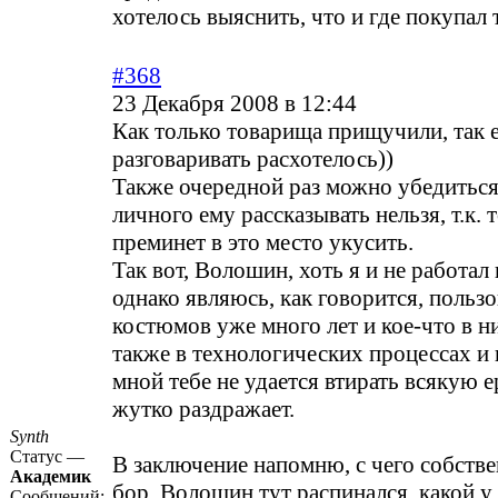
хотелось выяснить, что и где покупал
#368
23 Декабря 2008 в 12:44
Как только товарища прищучили, так 
разговаривать расхотелось))
Также очередной раз можно убедиться
личного ему рассказывать нельзя, т.к.
преминет в это место укусить.
Так вот, Волошин, хоть я и не работал 
однако являюсь, как говорится, польз
костюмов уже много лет и кое-что в н
также в технологических процессах и 
мной тебе не удается втирать всякую е
жутко раздражает.
Synth
Статус —
В заключение напомню, с чего собстве
Академик
бор. Волошин тут распинался, какой у
Сообщений: