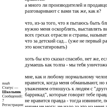
а много ли производителей и продавц
разговаривают с вами так же, как я?
что, из-за того, что я пытаюсь быть б
нужно меня оскорблять, выставлять 
всех грехах отрасли и страны, назыв
что за детский сад... (уже не первый р
это констатировать)
хоть бы кто сказал спасибо, нет же, ес
думаешь как толпа - мы тебя уничтож
мне, как и любому нормальному челов
нравится, когда меня обманывают, но
noah
Статус —
уважением отношусь к людям с "друг
Школьник
баррикад", которые говорят тебе прав
Сообщений:
не нравится правда - тогда извините, 
7
Регистрация:
ничем не могу. не надо за это на меня з