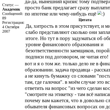
да-да, нынешний кризис тому подтве
Статус —
просто банк предлагает сразу выплати
Академик
по ипотеке или чему-нибудь ещё
Сообщений:
89
Цитата
Регистрация:
Да, хитрость в этом присутствует, и 
4 Октября
2007
слабо представляют сколько они запла
итоге. Но тут в пору задуматься об о
уровне финансового образования и
безответственности заемщиков, порой
подписи под договором, не читая его!
вот и я о том же. только дело не в фи
образовании. задача продавца - рассказ
а не кинуть бумажку со словами "пост
там, где галочки". в моём случае это вс
ответить на вопрос "из чего сделан ко
"смотрите на этикетку - там всё написа
почему вам кажется, что в довольно 
обывателя финансовых вопросах он д