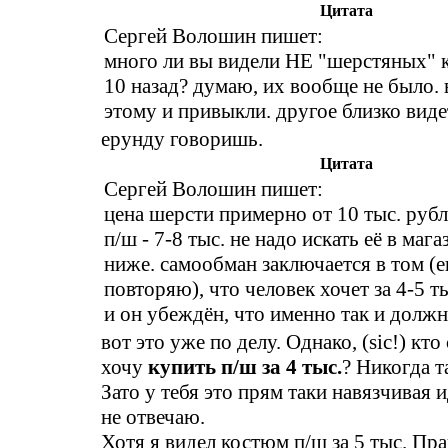
Цитата
Сергей Волошин пишет:
много ли вы видели НЕ "шерстяных" 
10 назад? думаю, их вообще не было. 
этому и привыкли. другое близко видет
ерунду говоришь.
Цитата
Сергей Волошин пишет:
цена шерсти примерно от 10 тыс. руб
п/ш - 7-8 тыс. не надо искать её в мага
ниже. самообман заключается в том (е
повторяю), что человек хочет за 4-5 т
и он убеждён, что именно так и должн
вот это уже по делу. Однако, (sic!) кто 
хочу
купить п/ш за 4 тыс.
? Никогда т
Зато у тебя это прям таки навязчивая 
не отвечаю.
Хотя я видел костюм п/ш за 5 тыс. Пр