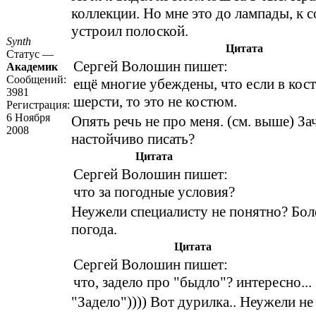
коллекции. Но мне это до лампады, к 
устроил полоской.
Synth
Цитата
Статус —
Сергей Волошин пишет:
Академик
Сообщений:
ещё многие убеждены, что если в кос
3981
шерсти, то это не костюм.
Регистрация:
6 Ноября
Опять речь не про меня. (см. выше) За
2008
настойчиво писать?
Цитата
Сергей Волошин пишет:
что за погодные условия?
Неужели специалисту не понятно? Бол
погода.
Цитата
Сергей Волошин пишет:
что, задело про "быдло"? интересно...
"Задело")))) Вот дурилка.. Неужели н