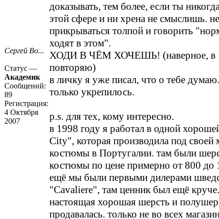
доказывать, тем более, если ты никогда
этой сфере и ни хрена не смыслишь. н
прикрываться толпой и говорить "но
ходят в этом".
Сергей Во...
ХОДИ В ЧЁМ ХОЧЕШЬ! (наверное, в 1
повторяю)
Статус —
Академик
в личку я уже писал, что о тебе думаю
Сообщений:
только укрепилось.
89
Регистрация:
4 Октября
p.s. для тех, кому интересно.
2007
в 1998 году я работал в одной хорош
City", которая производила под своей
костюмы в Португалии. там были шер
костюмы по цене примерно от 800 до 
ещё мы были первыми дилерами швед
"Cavaliere", там ценник был ещё круче.
настоящая хорошая шерсть и полушер
продавалась. только не во всех магазин