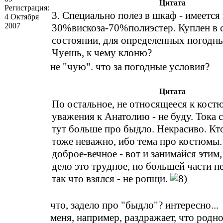
Цитата
Регистрация:
3. Специально полез в шкаф - имеетс
4 Октября
2007
30%вискоза-70%полиэстер. Куплен в 
состоянии, для определенных погодны
Чуешь, к чему клоню?
не "чую". что за погодные условия?
Цитата
По остальное, не относящееся к костю
уважения к Анатолию - не буду. Тока с
тут больше про быдло. Некрасиво. Кто
тоже неважно, ибо тема про костюмы.
доброе-вечное - вот и занимайся этим,
дело это трудное, по большей части н
так что взялся - не ропщи.
что, задело про "быдло"? интересно...
меня, например, раздражает, что родно