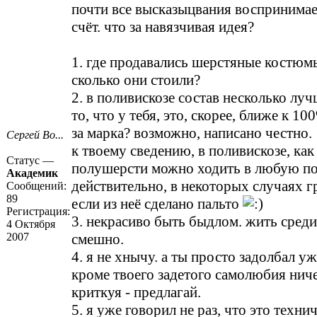
почти все высказыцвания воспринимае
счёт. что за навязчивая идея?
1. где продавались шерстяные костюмы
сколько они стоили?
2. в поливискозе состав несколько луч
то, что у тебя, это, скорее, ближе к 100
за марка? возможно, написано честно.
Сергей Во...
к твоему сведению, в поливискозе, как 
Статус —
полушерсти можно ходить в любую по
Академик
действительно, в некоторых случаях г
Сообщений:
89
если из неё сделано пальто
Регистрация:
3. некрасиво быть быдлом. жить среди
4 Октября
2007
смешно.
4. я не хнычу. а ты просто задолбал у
кроме твоего задетого самолюбия ниче
криткуя - предлагай.
5. я уже говорил не раз, что это техни