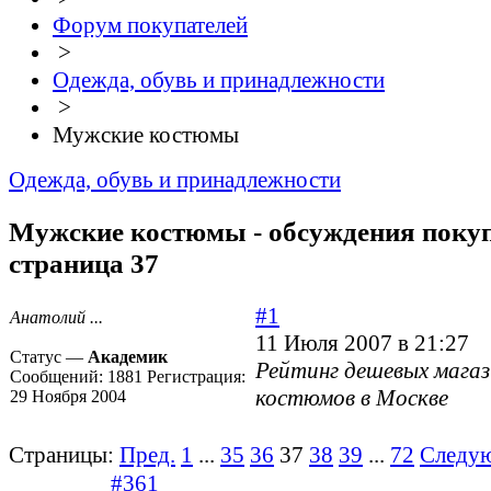
Форум покупателей
>
Одежда, обувь и принадлежности
>
Мужские костюмы
Одежда, обувь и принадлежности
Мужские костюмы - обсуждения покуп
страница 37
#1
Анатолий ...
11 Июля 2007 в 21:27
Статус —
Академик
Рейтинг дешевых мага
Сообщений:
1881
Регистрация:
костюмов в Москве
29 Ноября 2004
Страницы:
Пред.
1
...
35
36
37
38
39
...
72
Следу
#361