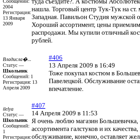
туда съездите?. А костюмы Абсолютекс
Сообщений:
2004
нашла. Торговый центр Тук-Тук на ст.
Регистрация:
Западная. Павильон Студия мужской
13 Января
2009
Хороший ассортимент, цены приемлим
распродажи. Мы купили отличный кос
рублей.
#406
Владисла�...
13 Апреля 2009 в 16:49
Статус —
Школьник
Тоже покупал костюм в Большев
Сообщений:
1
Павелецкой. Обслуживание ост
Регистрация:
13
Апреля 2009
впечатление.
#407
ilelya
14 Апреля 2009 в 11:53
Статус —
Я очень люблю магазин Большевичка, 
Школьник
Сообщений:
ассортимента галстуков и их качества,
1
обслуживание, конечно, оставляет жел
Регистрация: