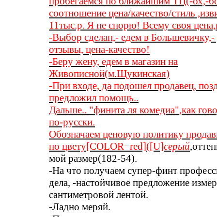
пробегаемся по ближайшим ТЦ(-ох,-б
соотношение цена/качество/стиль ,изв
11тыс.р. Я не спорю! Всему своя цена,
-Выбор сделан,- едем в Большевичку,-
отзывы, цена-качество!
-Беру жену, едем в магазин на
Живописной(м.Щукинская)
-При входе, да подошел продавец, поз
предложил помощь..
Дальше.. "финита ля комедиа",как гов
по-русски.
Обозначаем ценовую политику продав
по цвету[COLOR=red]([U]
серый
,отте
мой размер(182-54).
-На что получаем супер-финт професс
дела, -настойчивое предложение измер
сантиметровой лентой.
-Ладно меряй.