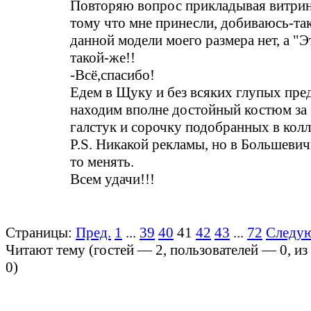
Повторяю вопрос прикладывая витрин
тому что мне принесли, добиваюсь-так
данной модели моего размера нет, а "
такой-же!!
-Всё,спасибо!
Едем в Щуку и без всяких глупых пр
находим вполне достойный костюм за 6
галстук и сорочку подобранных в кол
P.S. Никакой рекламы, но в Большевич
то менять.
Всем удачи!!!
Страницы:
Пред.
1
...
39
40
41
42
43
...
72
Следу
Читают тему (гостей —
2
, пользователей —
0
, и
0
)