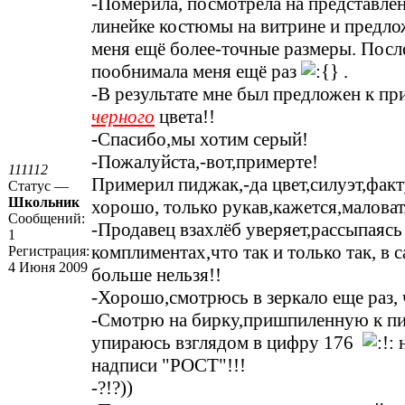
-Померила, посмотрела на представле
линейке костюмы на витрине и предло
меня ещё более-точные размеры. Посл
пообнимала меня ещё раз
.
-В результате мне был предложен к п
черного
цвета!!
-Спасибо,мы хотим серый!
-Пожалуйста,-вот,примерте!
111112
Примерил пиджак,-да цвет,силуэт,факт
Статус —
Школьник
хорошо, только рукав,кажется,маловат
Сообщений:
-Продавец взахлёб уверяет,рассыпаясь
1
комплиментах,что так и только так, в 
Регистрация:
4 Июня 2009
больше нельзя!!
-Хорошо,смотрюсь в зеркало еще раз, ч
-Смотрю на бирку,пришпиленную к п
упираюсь взглядом в цифру 176
н
надписи "РОСТ"!!!
-?!?))