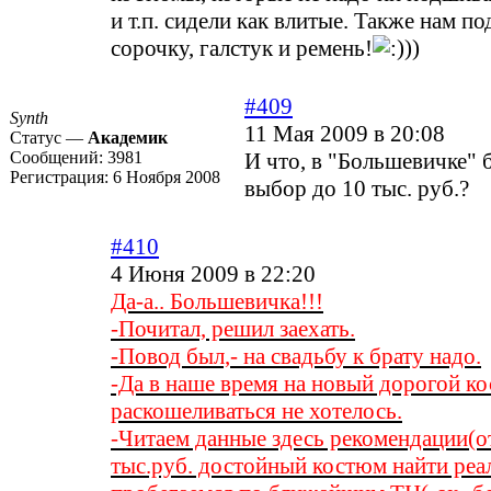
и т.п. сидели как влитые. Также нам п
сорочку, галстук и ремень!
))
#409
Synth
11 Мая 2009 в 20:08
Статус —
Академик
Сообщений:
3981
И что, в "Большевичке"
Регистрация:
6 Ноября 2008
выбор до 10 тыс. руб.?
#410
4 Июня 2009 в 22:20
Да-а.. Большевичка!!!
-Почитал, решил заехать.
-Повод был,- на свадьбу к брату надо.
-Да в наше время на новый дорогой к
раскошеливаться не хотелось.
-Читаем данные здесь рекомендации(от
тыс.руб. достойный костюм найти реа