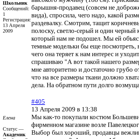
Школьник
барышня-продавец (совсем не доброж
Сообщений:
1
вида), спросила, чего надо, какой разм
Регистрация:
раздевалку. Смотрим, тащит коричневы
13 Апреля
полоску, светло-серый и один черный 
2009
который нам не подошел. Мы ей объяс
темные модельки бы еще посмотреть, в
чего она теряет к нам интерес и уходит.
спрашиваю "А вот такой нашего размер
мне авторитетно и достаточно грубо о
что на все размеры ткани должно хвата
дела. На обратном пути долго возмуща
#405
13 Апреля 2009 в 13:38
Мы как-то покупали костюм Большеви
Елена
фирменном магазине возле Павелецког
Статус —
Выбор был хороший, продавцы вежли
Академик