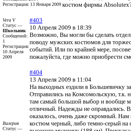
костюм фирмы Absolutex
Регистрация:
13 Января 2009
#403
Vera V
Статус —
10 Апреля 2009 в 18:39
Школьник
Возможно, Вы могли бы сделать отдел
Сообщений:
1
поводу мужских костюмов для торже
Регистрация:
событий. Или по крайней мере, посове
10 Апреля
пожалуйста, где можно приобрести см
2009
#404
13 Апреля 2009 в 11:04
На выходных ездили в Большевичку з
Отправились на Комсомольскую, т.к. н
там самый большой выбор и вообще м
отличный. Надежды не оправдались. В
оказалось, очень даже скромный. Нам
костюм черный, либо темно-серый на 
Валерия
Статус —
высокого мужчину (188 см). Прискака