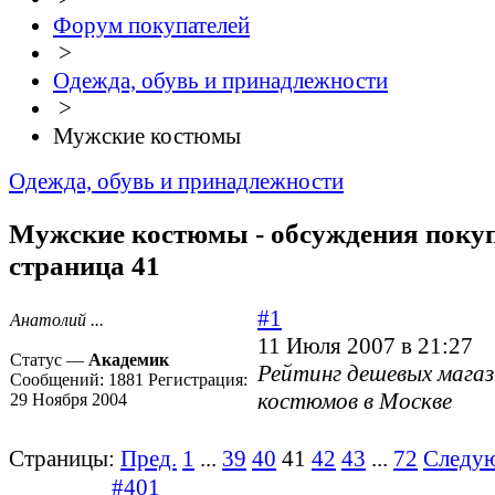
Форум покупателей
>
Одежда, обувь и принадлежности
>
Мужские костюмы
Одежда, обувь и принадлежности
Мужские костюмы - обсуждения покуп
страница 41
#1
Анатолий ...
11 Июля 2007 в 21:27
Статус —
Академик
Рейтинг дешевых мага
Сообщений:
1881
Регистрация:
костюмов в Москве
29 Ноября 2004
Страницы:
Пред.
1
...
39
40
41
42
43
...
72
Следу
#401