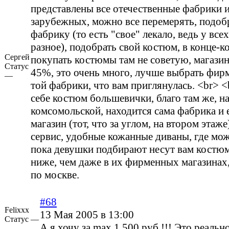
представлены все отечественные фабрики 
зарубежных, можно все перемерять, подоб
фабрику (то есть "свое" лекало, ведь у все
разное), подобрать свой костюм, в конце-к
Сергей
покупать костюмы там не советую, магазин
Статус
45%, это очень много, лучше выбрать фир
—
той фабрики, что вам приглянулась. <br> <
себе костюм большевички, благо там же, н
комсомольской, находится сама фабрика и е
магазин (тот, что за углом, на втором этаж
сервис, удобные кожанные диваны, где мо
пока девушки подбирают несут вам костюм
ниже, чем даже в их фирменных магазинах
по москве.
#68
Felixxx
13 Мая 2005 в 13:00
Статус —
А я хочу за max 1.500 руб.!!! Это реальн