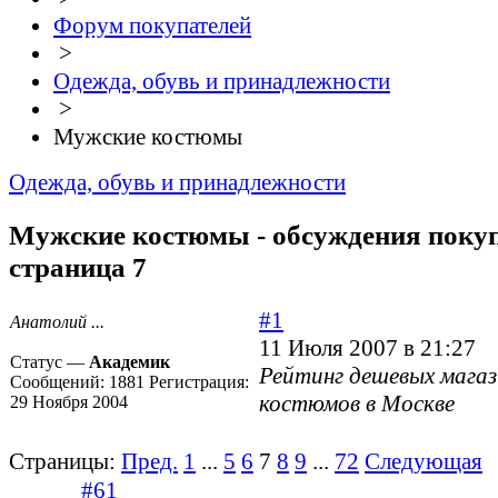
Форум покупателей
>
Одежда, обувь и принадлежности
>
Мужские костюмы
Одежда, обувь и принадлежности
Мужские костюмы - обсуждения покуп
страница 7
#1
Анатолий ...
11 Июля 2007 в 21:27
Статус —
Академик
Рейтинг дешевых мага
Сообщений:
1881
Регистрация:
костюмов в Москве
29 Ноября 2004
Страницы:
Пред.
1
...
5
6
7
8
9
...
72
Следующая
#61