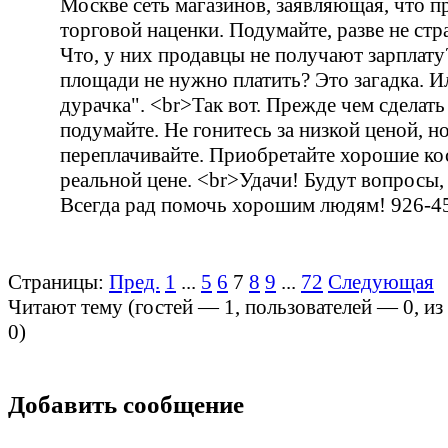
Москве сеть магазинов, заявляющая, что пр
торговой наценки. Подумайте, разве не стр
Что, у них продавцы не получают зарплату
площади не нужно платить? Это загадка. И
дурачка". <br>Так вот. Прежде чем сделать
подумайте. Не гонитесь за низкой ценой, но
переплачивайте. Приобретайте хорошие к
реальной цене. <br>Удачи! Будут вопросы,
Всегда рад помочь хорошим людям! 926-4
Страницы:
Пред.
1
...
5
6
7
8
9
...
72
Следующая
Читают тему (гостей —
1
, пользователей —
0
, и
0
)
Добавить сообщение