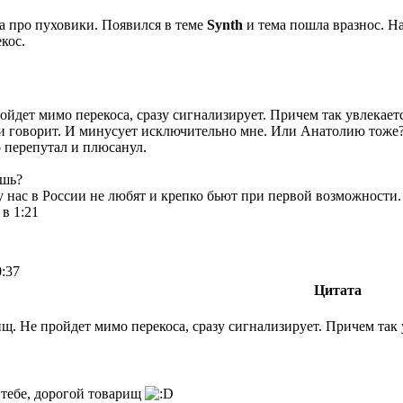
а про пуховики. Появился в теме
Synth
и тема пошла вразнос. На
кос.
йдет мимо перекоса, сразу сигнализирует. Причем так увлекается
и говорит. И минусует исключительно мне. Или Анатолию тоже?
о перепутал и плюсанул.
ешь?
 у нас в России не любят и крепко бьют при первой возможности.
 в 1:21
0:37
Цитата
. Не пройдет мимо перекоса, сразу сигнализирует. Причем так у
 тебе, дорогой товарищ