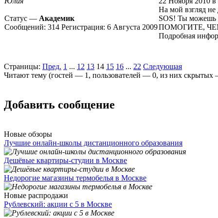
Юлия
22 Ноября 2010 в
На мой взгляд не 
Статус —
Академик
SOS! Ты можешь 
Сообщений:
314
Регистрация:
6 Августа 2009
ПОМОГИТЕ, ЧЕМ М
Подробная инфор
Страницы:
Пред.
1
...
12
13
14
15
16
...
22
Следующая
Читают тему (гостей —
1
, пользователей —
0
, из них скрытых
Добавить сообщение
Новые обзоры
Лучшие онлайн-школы дистанционного образования
Дешёвые квартиры-студии в Москве
Недорогие магазины термобелья в Москве
Новые распродажи
Рублевский: акции с 5 в Москве