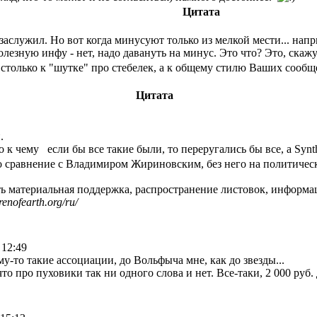
Цитата
то заслужил. Но вот когда минусуют только из мелкой мести... на
олезную инфу - нет, надо давануть на минус. Это что? Это, скажу
столько к "шутке" про стебелек, а к общему стилю Ваших сообще
Цитата
.
о к чему если бы все такие были, то переругались бы все, а Sy
о сравнение с Владимиром Жириновским, без него на политичес
териальная поддержка, распространение листовок, информац
renofearth.org/ru/
 12:49
му-то такие ассоциации, до Вольфыча мне, как до звезды...
то про пуховики так ни одного слова и нет. Все-таки, 2 000 руб. 