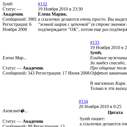
Synth
#132
Статус —
19 Ноября 2010 в 23:30
Академик
Елена Мария,
Сообщений:
3981
а ссылочки делаются очень просто. Вы выдел
Регистрация:
6
"земной шарик с цепочкой" (в строке значков
Ноября 2008
подтверждаете "ОК", потом еще раз подтвержда
#133
19 Ноября 2010 в 2
Synth,
Елена Мар...
Ехидные мужчины
За ликбез спасибо
Статус —
Академик
Про общение тоже
Сообщений:
343
Регистрация:
17 Июня 2008
Оффтоп заканчив
В магазинах
Кира
Только в эти выхо
#134
20 Ноября 2010 в 0:25
Александ�...
Цитата
Synth пишет:
Статус —
Академик
а ссылочки делаются оче
Сообщений:
89
Регистрация:
13