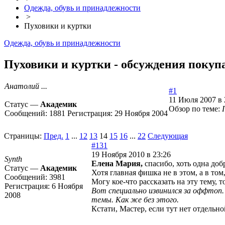
Одежда, обувь и принадлежности
>
Пуховики и куртки
Одежда, обувь и принадлежности
Пуховики и куртки - обсуждения покупа
Анатолий ...
#1
11 Июля 2007 в 
Статус —
Академик
Обзор по теме:
Сообщений:
1881
Регистрация:
29 Ноября 2004
Страницы:
Пред.
1
...
12
13
14
15
16
...
22
Следующая
#131
19 Ноября 2010 в 23:26
Synth
Елена Мария,
спасибо, хоть одна до
Статус —
Академик
Хотя главная фишка не в этом, а в то
Сообщений:
3981
Могу кое-что рассказать на эту тему, т
Регистрация:
6 Ноября
Вот специально извинился за оффтоп.
2008
темы. Как же без этого.
Кстати, Мастер, если тут нет отдельн