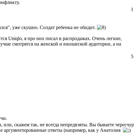
онфликту.
1
ился", уже скушно. Солдат ребенка не обидит.
тся Uniqlo, я про них писал в распродажах. Очень легкие,
 лучше смотрятся на женской и юношеской аудитории, а на
5
учи.
или, скажем так, не всегда непредвзяты. Вы бываете чересчур
ные аргументированные ответы (например, как у Анатолия