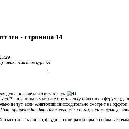
телей - страница 14
21:29
Пуховики и зимние куртки
1
брая душа пожалела и заступилась
м, что Вы правильно мыслите про тактику общения в форуме (да 
олько не тут, если
Анатолий
снисходительно смотрит на оффтоп, н
 Нет, пришел один дят.. дяденька, мало того, что минусанул с
ой темы типа "курилка, флудилка или разговоры на вольные темы"