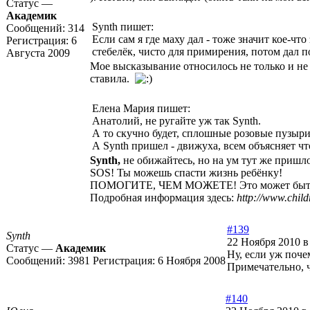
Статус —
Академик
Synth пишет:
Сообщений:
314
Если сам я где маху дал - тоже значит кое-ч
Регистрация:
6
стебелёк, чисто для примирения, потом дал п
Августа 2009
Мое высказывание относилось не только и не 
ставила.
Елена Мария пишет:
Анатолий, не ругайте уж так Synth.
А то скучно будет, сплошные розовые пузыри
А Synth пришел - движуха, всем объясняет чт
Synth,
не обижайтесь, но на ум тут же пришл
SOS! Ты можешь спасти жизнь ребёнку!
ПОМОГИТЕ, ЧЕМ МОЖЕТЕ! Это может быть ма
Подробная информация здесь:
http://www.child
#139
Synth
22 Ноября 2010 в
Статус —
Академик
Ну, если уж поче
Сообщений:
3981
Регистрация:
6 Ноября 2008
Примечательно, ч
#140