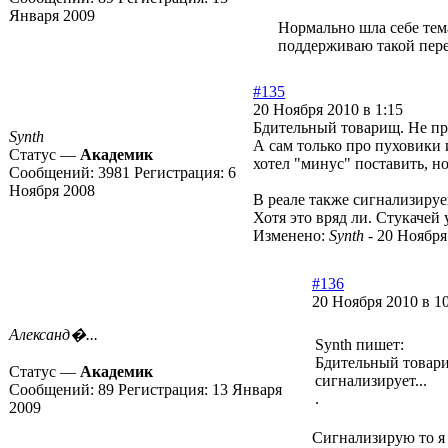
Января 2009
Нормально шла себе тем
поддерживаю такой пере
#135
20 Ноября 2010 в 1:15
Бдительный товарищ. Не про
Synth
А сам только про пуховики 
Статус —
Академик
хотел "минус" поставить, н
Сообщений:
3981
Регистрация:
6
Ноября 2008
В реале также сигнализиру
Хотя это вряд ли. Стукачей
Изменено:
Synth
-
20 Ноября
#136
20 Ноября 2010 в 1
Александ�...
Synth пишет:
Бдительный товарищ
Статус —
Академик
сигнализирует...
Сообщений:
89
Регистрация:
13 Января
.
2009
Сигнализирую то я