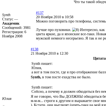
Что ты такой обидч
#137
Synth
20 Ноября 2010 в 10:58
Статус —
Можно поговорить про телефоны, системы г
Академик
Сообщений:
3981
Лучше про пуховики.
Интересно, как 
Регистрация:
6
цвета яркие, да и японские все-таки. Нов
Ноября 2008
мужской немного несерьезно. Я так и не р
#138
21 Ноября 2010 в 12:30
Цитата
Synth пишет:
Юлия,
а вот в том посте, где я про отображение бал
Synth,
в том посте ехидства не было.
Synth пишет:
Собсно, а почему я должен обходиться без н
Я не говорю, что Вы ДОЛЖНЫ обходиться без 
Юлия
м-м-м... строги к другим и выражаете свое 
). Кстати, они выглядят (опять-таки на мой в