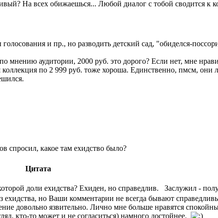
ивый? На всех обижаешься... Любой диалог с тобой сводится к к
олосования и пр., но разводить детский сад, "обиделся-поссор
по мнению аудитории, 2000 руб. это дорого? Если нет, мне нрави
ая коллекция по 2 999 руб. тоже хороша. Единственно, пмсм, они
ешился.
лов спросил, какое там ехидство было?
Цитата
екоторой доли ехидства? Ехиден, но справедлив. Заслужил - пол
ехидства, но Ваши комментарии не всегда бывают справедливы, 
мнение довольно язвительно. Лично мне больше нравятся спокой
згляд, кто-то может и не согласиться) намного достойнее.