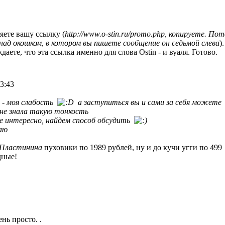
яете вашу ссылку (
http://www.o-stin.ru/promo.php, копируете. 
 над окошком, в котором вы пишете сообщение он седьмой слева
)
ете, что эта ссылка именно для слова Ostin - и вуаля. Готово.
3:43
 - моя слабость
а заступиться вы и сами за себя может
, не знала такую тонкость
 интересно, найдем способ обсудить
аю
 Пластинина
пуховики по 1989 рублей, ну и до кучи угги по 499
дные!
нь просто. .