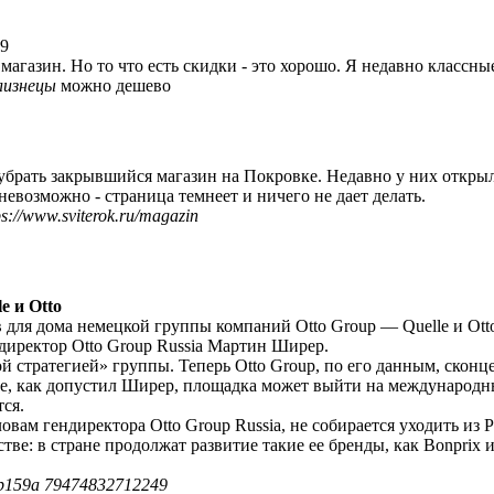
49
агазин. Но то что есть скидки - это хорошо. Я недавно классны
близнецы
можно дешево
брать закрывшийся магазин на Покровке. Недавно у них открыл
евозможно - страница темнеет и ничего не дает делать.
ps://www.sviterok.ru/magazin
e и Otto
для дома немецкой группы компаний Otto Group — ​Quelle и Ott
ндиректор Otto Group Russia Мартин Ширер.
 стратегией» группы. Теперь Otto Group, по его данным, сконц
ве, как допустил Ширер, площадка может выйти на международны
ся.
овам гендиректора Otto Group Russia, не собирается уходить из
ве: в стране продолжат развитие такие ее бренды, как Bonprix 
d5b159a 79474832712249