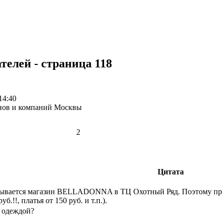
телей - страница 118
14:40
нов и компаний Москвы
2
Цитата
крывается магазин BELLADONNA в ТЦ Охотный Ряд. Поэтому прои
б.!!, платья от 150 руб. и т.п.).
е одеждой?