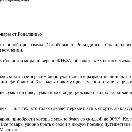
вары от Роналдиньо
рте новой программы «С любовью от Роналдиньо». Она продлится 
я компании.
утболистов мира по версии ФИФА, обладатель «Золотого мяча»
ьянским дизайнерским бюро участвовал в разработке линейки т
кции футболиста. Благодаря новому проекту спорт станет еще д
ены сумки на пояс, сумки кросс-боди, рюкзаки с водоотталкива
ых — для тех, кто только делает первые шаги в спорте, до клас
аров, приобрести которые можно будет со скидкой до 90%*. Ко
се товары удобно брать с собой в любую поездку, путешествие, 
«Магнит».