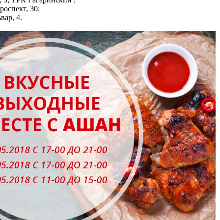
оспект, 30;
вар, 4.