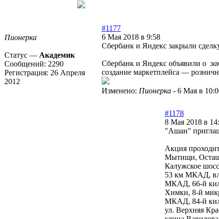
#1177
6 Мая 2018 в 9:58
Пионерка
Сбербанк и Яндекс закрыли сделк
Статус —
Академик
Сбербанк и Яндекс объявили о
за
Сообщений:
2290
создание маркетплейса — розничн
Регистрация:
26 Апреля
2012
Изменено:
Пионерка
-
6 Мая в 10:0
#1178
8 Мая 2018 в 14
"Ашан" приглаш
Акция проходит
Мытищи, Осташк
Калужское шосс
53 км МКАД, вл.
МКАД, 66-й ки
Химки, 8-й мик
МКАД, 84-й кил
ул. Верхняя Кра
улица Вавилова,