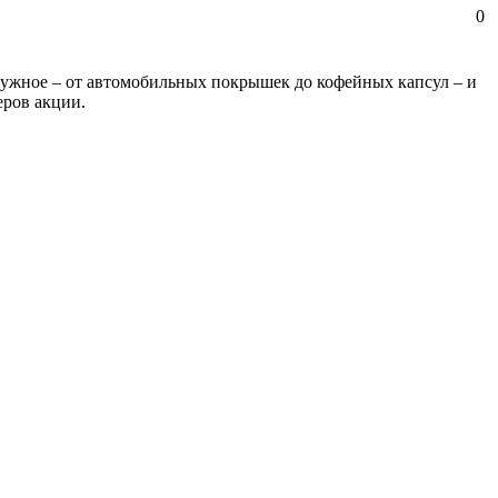
0
енужное – от автомобильных покрышек до кофейных капсул – и
еров акции.