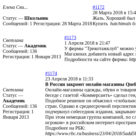
Елена Сви...
#1172
28 Марта 2018 в 15:
Статус —
Школьник
Жаль. Хороший был м
Сообщений:
1
Регистрация:
28 Марта 2018
Купить
hatchimals 
#1173
Светлана
1 Апреля 2018 в 21:47
Статус —
Академик
У фирмы "Трикотажклуб" можно у
Сообщений:
136
Магазинах добавить новый адрес н
Регистрация:
1 Января 2013
Подробности на сайте фирмы:
htt
#1174
23 Апреля 2018 в 11:33
В России закроют онлайн-магазины Quell
Светлана
Онлайн-магазины одежды, обуви и товаров 
Статус —
беседе с газетой «Коммерсантъ» сделал ​ге
Академик
Подобное решение он объяснил «глобальной
Сообщений:
136
стран. Однако в среднесрочной перспекти
Регистрация:
1
подчеркнул собеседник издания, закрывают
Января 2013
При этом немецкая группа компаний, по сл
игроком» в российском интернет-пространст
Подробнее на РБК:
https://www.rbc.ru/business/23/04/2018/5ad