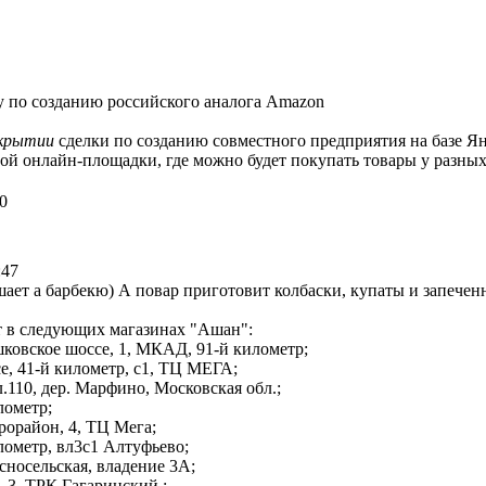
у по созданию российского аналога Amazon
крытии
сделки по созданию совместного предприятия на базе Я
ой онлайн-площадки, где можно будет покупать товары у разных
0
:47
ает а барбекю) А повар приготовит колбаски, купаты и запечен
 в следующих магазинах "Ашан":
овское шоссе, 1, МКАД, 91-й километр;
е, 41-й километр, с1, ТЦ МЕГА;
110, дер. Марфино, Московская обл.;
лометр;
рорайон, 4, ТЦ Мега;
ометр, вл3с1 Алтуфьево;
сносельская, владение 3А;
 3, ТРК Гагаринский ;