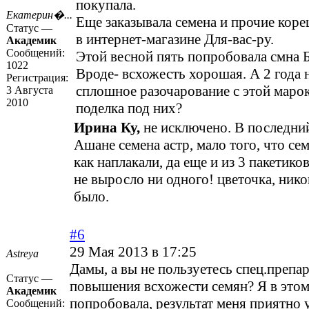
покупала.
Екатерин�...
Еще заказывала семена и прочие кор
Статус —
в интернет-магазине Для-вас-ру.
Академик
Сообщений:
Этой весной пять попробовала смна Б
1022
Вроде- всхожесть хорошая. А 2 года н
Регистрация:
сплошное разочарование с этой маро
3 Августа
2010
поделка под них?
Ирина Ку,
не исключено. В последний
Ашане семена астр, мало того, что сем
как наплакали, да еще и из 3 пакетико
не выросло ни одного! цветочка, нико
было.
#6
29 Мая 2013 в 17:25
Astreya
Дамы, а вы не пользуетесь спец.препа
Статус —
повышения всхожести семян? Я в этом
Академик
попробовала, результат меня приятно 
Сообщений: