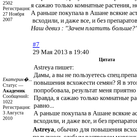
2502
я сажаю только комнатные растения, но
Регистрация:
А раньше покупала в Ашане всякие ас
27 Ноября
2007
всходили, и даже все, и без препаратов
Наш девиз : "Зачем платить больше?"
#7
29 Мая 2013 в 19:40
Цитата
Astreya пишет:
Дамы, а вы не пользуетесь спец.преп
Екатерин�...
повышения всхожести семян? Я в это
Статус —
попробовала, результат меня приятно
Академик
Сообщений:
Правда, я сажаю только комнатные ра
1022
равно...
Регистрация:
А раньше покупала в Ашане всякие а
3 Августа
2010
всходили, и даже все, и без препарато
Astreya
, обычно для повышения всхо