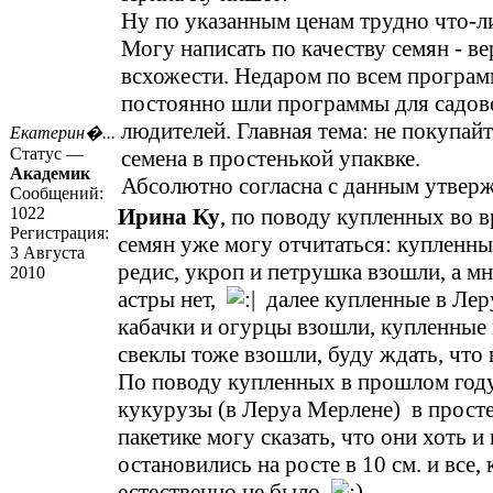
Ну по указанным ценам трудно что-ли
Могу написать по качеству семян - ве
всхожести. Недаром по всем програ
постоянно шли программы для садов
людителей. Главная тема: не покупай
Екатерин�...
Статус —
семена в простенькой упаквке.
Академик
Абсолютно согласна с данным утвер
Сообщений:
1022
Ирина Ку
, по поводу купленных во 
Регистрация:
семян уже могу отчитаться: купленн
3 Августа
редис, укроп и петрушка взошли, а м
2010
астры нет,
далее купленные в Лер
кабачки и огурцы взошли, купленные
свеклы тоже взошли, буду ждать, что 
По поводу купленных в прошлом год
кукурузы (в Леруа Мерлене) в прост
пакетике могу сказать, что они хоть и
остановились на росте в 10 см. и все,
естественно не было.