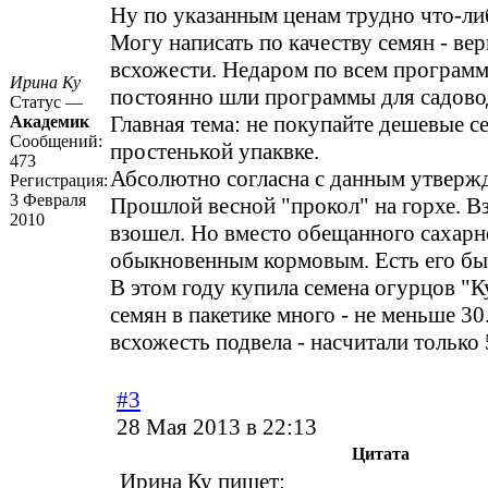
Ну по указанным ценам трудно что-либ
Могу написать по качеству семян - вер
всхожести. Недаром по всем програм
Ирина Ку
постоянно шли программы для садово
Статус —
Главная тема: не покупайте дешевые с
Академик
Сообщений:
простенькой упаквке.
473
Абсолютно согласна с данным утверж
Регистрация:
3 Февраля
Прошлой весной "прокол" на горхе. В
2010
взошел. Но вместо обещанного сахарн
обыкновенным кормовым. Есть его бы
В этом году купила семена огурцов "Ку
семян в пакетике много - не меньше 30
всхожесть подвела - насчитали только
#3
28 Мая 2013 в 22:13
Цитата
Ирина Ку пишет: