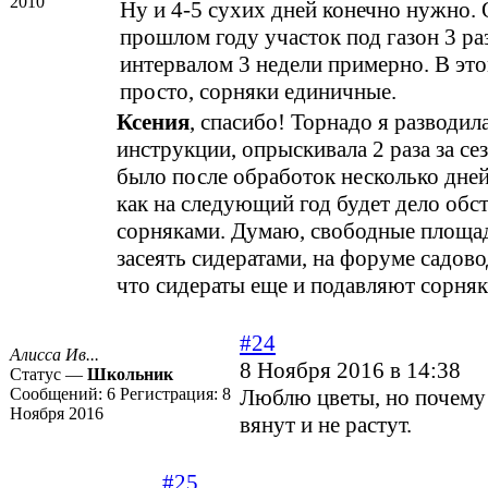
2010
Ну и 4-5 сухих дней конечно нужно. 
прошлом году участок под газон 3 раз
интервалом 3 недели примерно. В это
просто, сорняки единичные.
Ксения
, спасибо! Торнадо я разводил
инструкции, опрыскивала 2 раза за се
было после обработок несколько дне
как на следующий год будет дело обст
сорняками. Думаю, свободные площад
засеять сидератами, на форуме садово
что сидераты еще и подавляют сорняк
#24
Алисса Ив...
8 Ноября 2016 в 14:38
Статус —
Школьник
Сообщений:
6
Регистрация:
8
Люблю цветы, но почему 
Ноября 2016
вянут и не растут.
#25