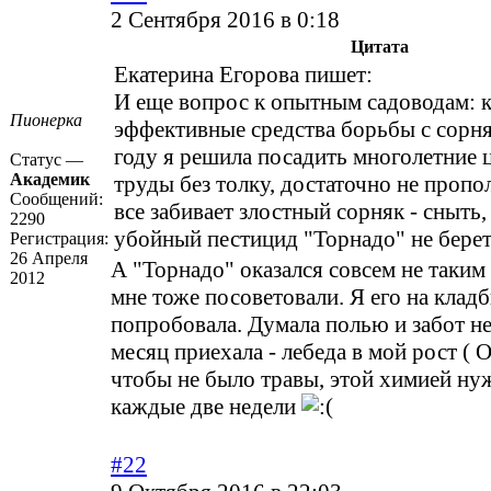
2 Сентября 2016 в 0:18
Цитата
Екатерина Егорова пишет:
И еще вопрос к опытным садоводам: к
Пионерка
эффективные средства борьбы с сорн
году я решила посадить многолетние ц
Статус —
Академик
труды без толку, достаточно не пропо
Сообщений:
все забивает злостный сорняк - сныть,
2290
убойный пестицид "Торнадо" не берет
Регистрация:
26 Апреля
А "Торнадо" оказался совсем не таким
2012
мне тоже посоветовали. Я его на клад
попробовала. Думала полью и забот не
месяц приехала - лебеда в мой рост ( 
чтобы не было травы, этой химией ну
каждые две недели
#22