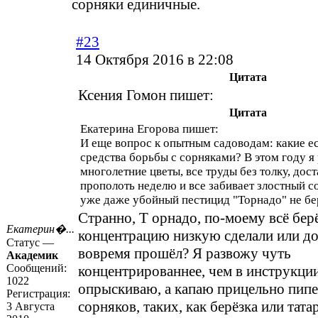
сорняки единичные.
#23
14 Октября 2016 в 22:08
Цитата
Ксения Гомон пишет:
Цитата
Екатерина Егорова пишет:
И еще вопрос к опытным садоводам: какие е
средства борьбы с сорняками? В этом году я
многолетние цветы, все труды без толку, дос
прополоть неделю и все забивает злостный со
уже даже убойный пестицид "Торнадо" не бе
Странно, Т орнадо, по-моему всё бер
Екатерин�...
концентрацию низкую сделали или д
Статус —
вовремя прошёл? Я развожу чуть
Академик
Сообщений:
концентрированнее, чем в инструкции
1022
опрыскиваю, а капаю прицельно пипе
Регистрация:
сорняков, таких, как берёзка или тата
3 Августа