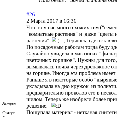
Наш девиз : "Зачем платить бол
#26
2 Марта 2017 в 16:36
Что-то у нас много схожих тем ("семен
"комнатные растения" и даже "цветы 
растения"
., Теряюсь, где оставля
По посадочным работам тогда буду зд
Случайно увидела в магазинах "фильт
цветочных горшков". Нужны для того,
вымывалась почва через дренажное от
на горшке. Иногда эта проблема имеет
Раньше я в некоторые особо "дырявы
укладывала на дно кружок из полиэти
предварительно проколов его в нескол
шилом. Теперь же изобрели более при
Астрея
решение.
Пощупала материал - нетканая синтети
Статус —