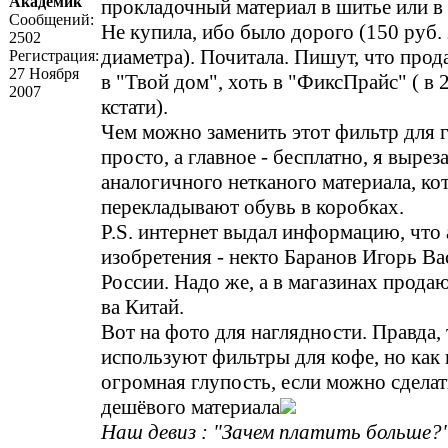
Академик
прокладочный материал в шитье или в 
Сообщений:
Не купила, ибо было дорого (150 руб. 
2502
диаметра). Почитала. Пишут, что прода
Регистрация:
27 Ноября
в "Твой дом", хоть в "ФиксПрайс" ( в 
2007
кстати).
Чем можно заменить этот фильтр для г
просто, а главное - бесплатно, я выре
аналогичного нетканого материала, ко
перекладывают обувь в коробках.
P.S. интернет выдал информацию, что 
изобретения - некто Баранов Игорь Ва
России. Надо же, а в магазинах прода
ва Китай.
Вот на фото для наглядности. Правда, 
используют фильтры для кофе, но как п
огромная глупость, если можно сделат
дешёвого материала
Наш девиз : "Зачем платить больше?"