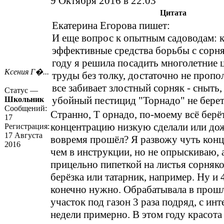
9 Октября 2016 в 22:03
Цитата
Екатерина Егорова пишет:
И еще вопрос к опытным садоводам: к
эффективные средства борьбы с сорн
году я решила посадить многолетние ц
Ксения Г�...
труды без толку, достаточно не пропо
все забивает злостный сорняк - сныть,
Статус —
убойный пестицид "Торнадо" не берет
Школьник
Сообщений:
Странно, Т орнадо, по-моему всё берё
17
концентрацию низкую сделали или до
Регистрация:
17 Августа
вовремя прошёл? Я развожу чуть конц
2016
чем в инструкции, но не опрыскиваю, 
прицельно пипеткой на листья сорняков
берёзка или татарник, например. Ну и 
конечно нужно. Обрабатывала в прош
участок под газон 3 раза подряд, с ин
недели примерно. В этом году красота