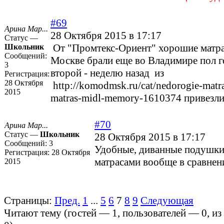
#69
Арина Мар...
28 Октября 2015 в 17:17
Статус —
От "Промтекс-Ориент" хорошие матра
Школьник
Сообщений:
Москве брали еще во Владимире пол го
3
второй - неделю назад из
Регистрация:
28 Октября
http://komodmsk.ru/cat/nedorogie-matra
2015
matras-midl-memory-1610374
привезл
#70
Арина Мар...
Статус —
Школьник
28 Октября 2015 в 17:17
Сообщений:
3
Удобные, диванные подушки
Регистрация:
28 Октября
матрасами вообще в сравнени
2015
Страницы:
Пред.
1
...
5
6
7
8
9
Следующая
Читают тему (гостей —
1
, пользователей —
0
, и