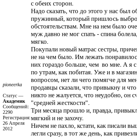
с обеих сторон.
Надо сказать, что до этого у нас был
пружинный, который пришлось выбро
обстоятельствам. Мне на нем было оче
муж давно не мог спать - спина болел
мягко.
Покупали новый матрас сестры, приче
не на чем было. Им лежать понравилось
них гораздо больше, чем во мне. А я с
по утрам, как побитая. Уже и в магазин
вопросом, нет ли чего помягче для м
pioneerka
продавцы сказали, что привыкну и что
никто не жалуется, что неудобно, он с
Статус —
Академик
"средней жесткости".
Сообщений:
Три месяца прошло и, правда, привыкл
2290
мягкий и не захочу.
Регистрация:
26 Апреля
Ничем не пахло, кстати, как писали вы
2012
легли сразу, в тот же день, как привезл