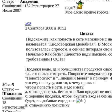
Статус —
Академик
Сообщений:
152
Регистрация:
27
надо?
Июля 2007
Мое слово крепче гороха.
#98
2 Сентября 2008 в 10:52
Цитата
Подскажите, как попасть в сеть магазинов с 
называется "Кисловодская Целебная"! В Моск
пользовалась спросом, а сейчас потеряла свои
Печально Как быть? Качество воды высшее, со
требованиям ГОСТа!
Продажи воды, да и большинства продуктов слабо 
т.к. его нельзя измерить. Попросите покупателя с
"Новотерскую" и "Липецкий Бювет" к примеру. Ч
что ему по вкусу, или то, к чему привык.
MicroB
Чтобы попасть в сети, надо иметь:
Статус —
а. много денег, т.к. бесплатно Ваш продукт не воз
Школьник
б. хорошие продажи, чтобы окупить вход (а без м
Сообщений:
будет, т.е. добавьте еще денег
)
18
в. отлаженную логистику
Регистрация:
2 Сентября