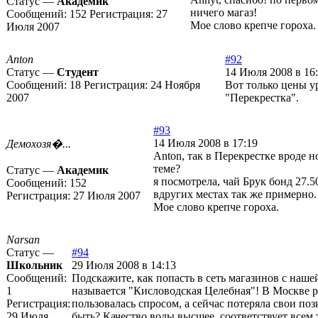
Статус —
Академик
ничего магаз!
Сообщений:
152
Регистрация:
27
Мое слово крепче гороха.
Июля 2007
Anton
#92
Статус —
Студент
14 Июля 2008 в 16
Сообщений:
18
Регистрация:
24 Ноября
Вот только цены у
2007
"Перекрестка".
#93
14 Июля 2008 в 17:19
Демохозя�...
Anton, так в Перекрестке вроде н
теме?
Статус —
Академик
я посмотрела, чай Брук бонд 27.50
Сообщений:
152
вдругих местах так же примерно.
Регистрация:
27 Июля 2007
Мое слово крепче гороха.
Narsan
Статус —
#94
Школьник
29 Июля 2008 в 14:13
Сообщений:
Подскажите, как попасть в сеть магазинов с наше
1
называется "Кисловодская Целебная"! В Москве 
Регистрация:
пользовалась спросом, а сейчас потеряла свои по
29 Июля
быть? Качество воды высшее, соответствует всем