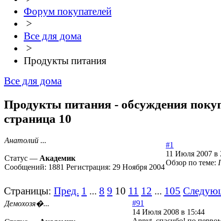
Форум покупателей
>
Все для дома
>
Продукты питания
Все для дома
Продукты питания - обсуждения покуп
страница 10
Анатолий ...
#1
11 Июля 2007 в 
Статус —
Академик
Обзор по теме:
Сообщений:
1881
Регистрация:
29 Ноября 2004
Страницы:
Пред.
1
...
8
9
10
11
12
...
105
Следую
#91
Демохозя�...
14 Июля 2008 в 15:44
Annyt, спасибо! по перв