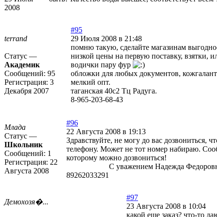
2008
#95
terrand
29 Июля 2008 в 21:48
помню такую, сделайте магазинам выгодно
Статус —
низкой цены на первую поставку, взятки, и
Академик
водички пару фур
Сообщений:
95
обложки для любых документов, кожгаланте
Регистрация:
3
мелкий опт.
Декабря 2007
таганская 40с2 Тц Радуга.
8-965-203-68-43
#96
Млада
22 Августа 2008 в 19:13
Статус —
Здравствуйте, не могу до вас дозвониться, чт
Школьник
телефону. Может не тот номер набираю. Соо
Сообщений:
1
которому можно дозвониться!
Регистрация:
22
С уважением Надежда Федоровна.
Августа 2008
89262033291
#97
Демохозя�...
23 Августа 2008 в 10:04
какой еще заказ? что-то да