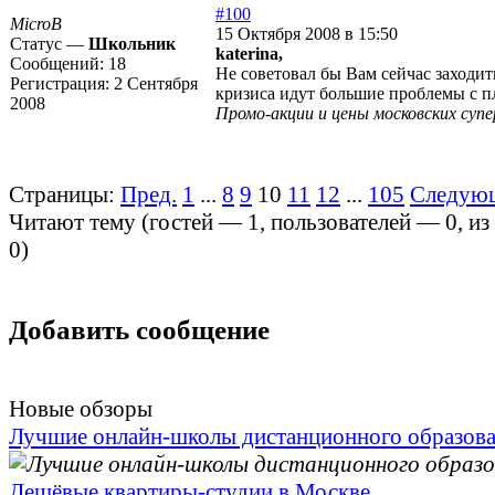
#100
MicroB
15 Октября 2008 в 15:50
Статус —
Школьник
katerina,
Сообщений:
18
Не советовал бы Вам сейчас заходить 
Регистрация:
2 Сентября
кризиса идут большие проблемы с п
2008
Промо-акции и цены московских суп
Страницы:
Пред.
1
...
8
9
10
11
12
...
105
Следую
Читают тему (гостей —
1
, пользователей —
0
, и
0
)
Добавить сообщение
Новые обзоры
Лучшие онлайн-школы дистанционного образов
Дешёвые квартиры-студии в Москве