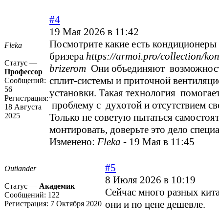
#4
19 Мая 2026 в 11:42
Посмотрите какие есть кондиционеры
Flekа
бризера
https://armoi.pro/collection/kon
Статус —
brizerom
Они объединяют возможност
Профессор
сплит-системы и приточной вентиляц
Сообщений:
56
установки. Такая технология помогае
Регистрация:
проблему с духотой и отсутствием св
18 Августа
2025
Только не советую пытаться самостоят
монтировать, доверьте это дело специ
Изменено:
Flekа
-
19 Мая в 11:45
#5
Outlander
8 Июля 2026 в 10:19
Статус —
Академик
Сейчас много разных кит
Сообщений:
122
они и по цене дешевле.
Регистрация:
7 Октября 2020