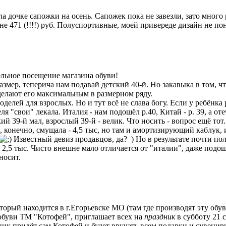
ла дочке сапожки на осень. Сапожек пока не завезли, зато мног
е 471 (!!!!) руб. Полуспортивные, моей привереде дизайн не пон
тельное посещение магазина обуви!
азмер, теперича нам подавай детский 40-й. Но закавыка в том, 
 делают его максимальным в размерном ряду.
елей для взрослых. Но и тут всё не слава богу. Если у ребёнка 
ля "свои" лекала. Италия - нам подошёл р.40, Китай - р. 39, а о
й 39-й мал, взрослый 39-й - велик. Что носить - вопрос ещё тот.
, конечно, смущала - 4,5 тыс, но там и амортизирующий каблук,
Известный девиз продавцов, да? ) Но в результате почти п
2,5 тыс. Чисто внешне мало отличается от "италии", даже подош
носит.
оторый находится в г.Егорьевске МО (там где производят эту обувь
буви ТМ "Котофей", приглашает всех на
праздник
в субботу 21 с
ик придёт сам Котофей и будет вручать всем подарки и сувенир