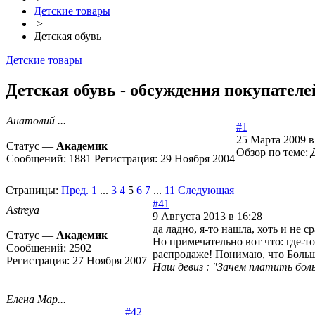
Детские товары
>
Детская обувь
Детские товары
Детская обувь - обсуждения покупателей
Анатолий ...
#1
25 Марта 2009 в
Статус —
Академик
Обзор по теме:
Сообщений:
1881
Регистрация:
29 Ноября 2004
Страницы:
Пред.
1
...
3
4
5
6
7
...
11
Следующая
#41
Astreya
9 Августа 2013 в 16:28
да ладно, я-то нашла, хоть и не ср
Статус —
Академик
Но примечательно вот что: где-т
Сообщений:
2502
распродаже! Понимаю, что Большо
Регистрация:
27 Ноября 2007
Наш девиз : "Зачем платить боль
Елена Мар...
#42