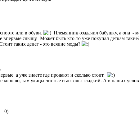
 спорте или в обуви.
Племянник озадачил бабушку, а она - м
оже впервые слышу. Может быть кто-то уже покупал деткам таки
 Стоит таких денег - это веяние моды?
6
рвые, а уже знаете где продают и сколько стоит.
де хорошо, там улицы чистые и асфальт гладкий. А в наших усло
 —
0
)