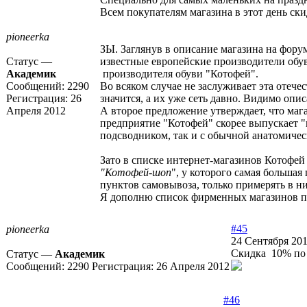
Всем покупателям магазина в этот день ски
pioneerka
ЗЫ. Заглянув в описание магазина на форум
Статус —
известные европейские производители обув
Академик
производителя обуви "Котофей".
Сообщений:
2290
Во всяком случае не заслуживает эта отече
Регистрация:
26
значится, а их уже сеть давно. Видимо опис
Апреля 2012
А второе предложение утверждает, что мага
предприятие "Котофей" скорее выпускает "
подсводником, так и с обычной анатомичес
Зато в списке интернет-магазинов Котофей
"Котофей-шоп
", у которого самая большая
пунктов самовывоза, только примерять в н
Я дополню список фирменных магазинов по
#45
pioneerka
24 Сентября 201
Скидка 10% по 
Статус —
Академик
Сообщений:
2290
Регистрация:
26 Апреля 2012
#46