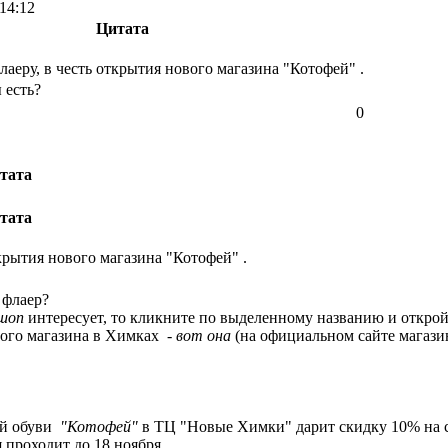
14:12
Цитата
лаеру, в честь открытия нового магазина
"Котофей"
.
 есть?
0
тата
тата
крытия нового магазина "Котофей" .
 флаер?
шоп
интересует, то кликните по выделенному названию и откройт
вого магазина в Химках -
вот она
(на официальном сайте магази
ой обуви
"Котофей"
в ТЦ "Новые Химки" дарит скидку 10% на с
я проходит до 18 ноября.