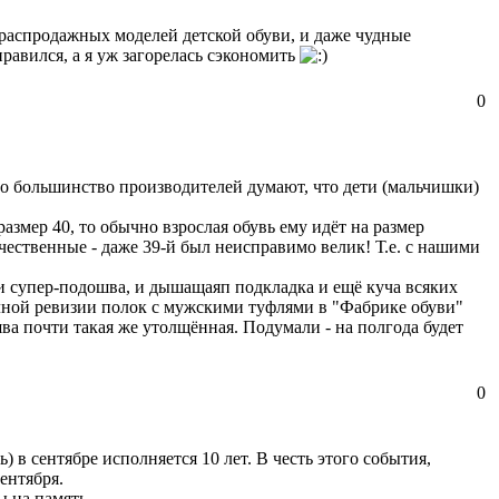
о распродажных моделей детской обуви, и даже чудные
равился, а я уж загорелась сэкономить
0
что большинство производителей думают, что дети (мальчишки)
размер 40, то обычно взрослая обувь ему идёт на размер
течественные - даже 39-й был неисправимо велик! Т.е. с нашими
 и супер-подошва, и дышащаяп подкладка и ещё куча всяких
олной ревизии полок с мужскими туфлями в "Фабрике обуви"
ва почти такая же утолщённая. Подумали - на полгода будет
0
) в сентябре исполняется 10 лет. В честь этого события,
ентября.
ы на память.