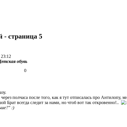
 - страница 5
 23:12
Детская обувь
0
азу.
о через полчаса после того, как я тут отписалась про Антилопу
й Брат всегда следит за нами, но чтоб вот так откровенно!..
ше?" :)