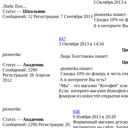
3 Октября 2013 в 
Люда Толс...
Статус —
Школьник
pioneerka пишет:
Сообщений:
12
Регистрация:
7 Сентября 2013
Скидка 10% по ф
А в интернете Вы
#47
3 Октября 2013 в 14:34
Ци
pioneerka
Люда Толстикова пишет:
Ци
Статус —
Академик
pioneerka пишет:
Сообщений:
2290
Скидка 10% по флаеру, в честь от
Регистрация:
26 Апреля
А в интернете Вы есть?
2012
"Мы" - это магазин "Котофей" или
Если интернет-магазин
Котофей-
флаером из новостей открытия но
pioneerka
#48
9 Ноября 2013 в 20:20
Статус —
Академик
Фирменный магазин детск
Сообщений:
2290
Регистрация:
26
распечатать на сайте. Акци