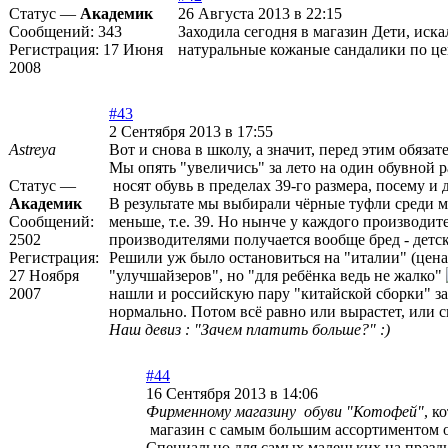
Статус —
Академик
26 Августа 2013 в 22:15
Сообщений:
343
Заходила сегодня в магазин Дети, иска
Регистрация:
17 Июня
натуральные кожаные сандалики по цен
2008
#43
2 Сентября 2013 в 17:55
Astreya
Вот и снова в школу, а значит, перед этим обяза
Мы опять "увеличись" за лето на один обувной р
Статус —
носят обувь в пределах 39-го размера, посему и
Академик
В результате мы выбирали чёрные туфли среди мод
Сообщений:
меньше, т.е. 39. Но нынче у каждого производите
2502
производителями получается вообще бред - детски
Регистрация:
Решили уж было остановиться на "италии" (цена
27 Ноября
"улучшайзеров", но "для ребёнка ведь не жалко"
2007
нашли и российскую пару "китайской сборки" за 
нормально. Потом всё равно или вырастет, или с
Наш девиз : "Зачем платить больше?" :)
#44
16 Сентября 2013 в 14:06
Фирменному магазину обуви "Котофей"
, к
магазин с самым большим ассортиментом о
Специально для самых маленьких на праздн