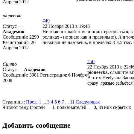
Апреля 2012
pioneerka
#49
Статус —
22 Ноября 2013 в 19:48
Академик
Не знаю в какой теме и поинтересоваться, в
Сообщений:
2290
роликах - не знаю как и правильно). А я т
Регистрация:
26
низкими не назовёшь, в пределах 3-3,5 тыс.
Апреля 2012
#50
Синто
22 Ноября 2013 в 22:4
Статус —
Академик
pioneerka,
слышите впе
Сообщений:
3981
Регистрация:
6 Ноября
В этих Heelys на Запа
2008
сразу грязью забьется.
Страницы:
Пред.
1
...
3
4
5
6
7
...
11
Следующая
Читают тему (гостей —
1
, пользователей —
0
, из них скрытых
Добавить сообщение