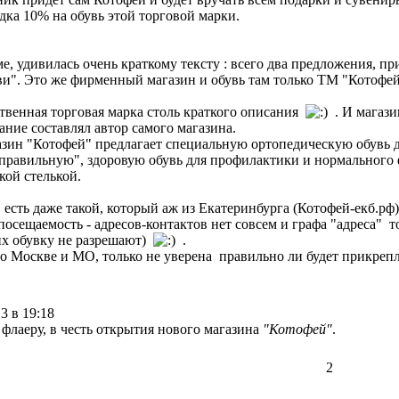
дка 10% на обувь этой торговой марки.
е, удивилась очень краткому тексту : всего два предложения, пр
и". Это же фирменный магазин и обувь там только ТМ "Котофей
ственная торговая марка столь краткого описания
. И магази
ание составлял автор самого магазина.
зин "Котофей" предлагает специальную ортопедическую обувь для
правильную", здоровую обувь для профилактики и нормального 
кой стелькой.
 есть даже такой, который аж из Екатеринбурга (Котофей-екб.рф
 посещаемость - адресов-контактов нет совсем и графа "адреса" 
их обувку не разрешают)
.
 Москве и МО, только не уверена правильно ли будет прикрепля
3 в 19:18
флаеру, в честь открытия нового магазина
"Котофей"
.
2