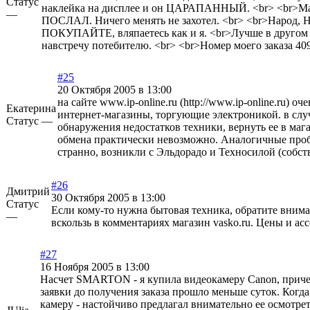
Статус
наклейка на дисплее и он ЦАРАПАННЫЙ. <br> <br>Ма
—
ПОСЛАЛ. Ничего менять не захотел. <br> <br>Народ
ПОКУПАЙТЕ, вляпаетесь как и я. <br>Лучше в другом м
навстречу потебителю. <br> <br>Номер моего заказа 40
#25
20 Октября 2005 в 13:00
на сайте
www.ip-online.ru (http://www.ip-online.ru)
оче
Екатерина
интернет-магазины, торгующие электроникой. в слу
Статус —
обнаружения недостатков техники, вернуть ее в маг
обмена практически невозможно. Аналогичные проб
странно, возникли с Эльдорадо и Техносилой (собс
#26
Дмитрий
30 Октября 2005 в 13:00
Статус
Если кому-то нужна бытовая техника, обратите вним
—
вскользь в комментариях магазин vasko.ru. Цены и ас
#27
16 Ноября 2005 в 13:00
Насчет SMARTON - я купила видеокамеру Canon, причем
заявки до получения заказа прошло меньше суток. Когда
камеру - настойчиво предлагал внимательно ее осмотрет