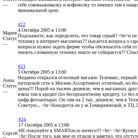
—
себе соковыжималку и кофемолку то именно там я наще
минимальной цене.
#22
4 Октября 2005 в 13:00
Мария
Подскажите, как определить, что товар серый? <br>и не
Статус
технику в интернет-магазинах?? (касается вопроса о га
—
вопросы нужно задать фирме чтобы обезопасить себя от 
чинить сломанную технику никто не собирается?? Спас
#23
5 Октября 2005 в 13:00
Недавно открылся отличный магазин Телемакс, первый 
Анна
питерской сети в Москве.Ассортимент отличный, но бо
Статус
цены!!! Порой на тысячи дешевле, чем в магазинах друг
—
взяла там в кредит (по беспроцентному кредиту, т.е без 
цифр.фотоаппарат. Он там на 2 тыс. дешевле, чем в Техно
Советую... <br>Находится он у м.Тимирязевской, в ТЦ 
#24
17 Октября 2005 в 13:00
НЕ покупайте в SMARTon.ru ничего!!! <br> <br>Купил 
Сергей
<br>После того, как мне ее отдали я заметил, что отсту