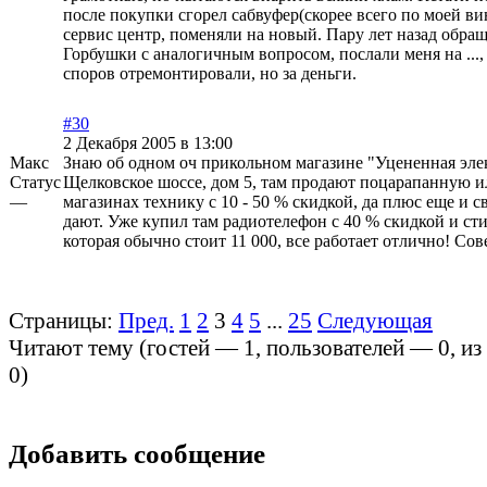
после покупки сгорел сабвуфер(скорее всего по моей вин
сервис центр, поменяли на новый. Пару лет назад обращ
Горбушки с аналогичным вопросом, послали меня на ...,
споров отремонтировали, но за деньги.
#30
2 Декабря 2005 в 13:00
Макс
Знаю об одном оч прикольном магазине "Уцененная эле
Статус
Щелковское шоссе, дом 5, там продают поцарапанную и
—
магазинах технику с 10 - 50 % скидкой, да плюс еще и 
дают. Уже купил там радиотелефон с 40 % скидкой и стир
которая обычно стоит 11 000, все работает отлично! Сов
Страницы:
Пред.
1
2
3
4
5
...
25
Следующая
Читают тему (гостей —
1
, пользователей —
0
, и
0
)
Добавить сообщение