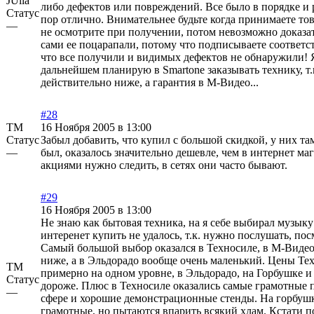
JUlia
либо дефектов или повреждений. Все было в порядке и р
Статус
пор отлично. Внимательнее будьте когда принимаете това
—
не осмотрите при получении, потом невозможно доказать
сами ее поцарапали, потому что подписываете соответ
что все получили и видимых дефектов не обнаружили! Я
дальнейшем планирую в Smartone заказывать технику, т.
действительно ниже, а гарантия в М-Видео...
#28
ТМ
16 Ноября 2005 в 13:00
Статус
Забыл добавить, что купил с большой скидкой, у них та
—
был, оказалось значительно дешевле, чем в интернет маг
акциями нужно следить, в сетях они часто бывают.
#29
16 Ноября 2005 в 13:00
Не знаю как бытовая техника, на я себе выбирал музыку
интеренет купить не удалось, т.к. нужно послушать, пос
Самый большой выбор оказался в Техносиле, в М-Виде
ниже, а в Эльдорадо вообще очень маленький. Цены Т
ТМ
примерно на одном уровне, в Эльдорадо, на Горбушке и
Статус
дороже. Плюс в Техносиле оказались самые грамотные 
—
сфере и хорошие демонстрационные стенды. На горбушк
грамотные, но пытаются впарить всякий хлам. Кстати п