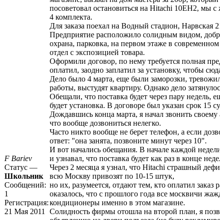
посоветовал остановиться на Hitachi 10EH2, мы с
4 комплекта.
Для заказа поехал на Водный стадион, Нарвская 2
Предприятие расположило солидным видом, добр
охрана, парковка, на первом этаже в современно
отдел с экспозицией товара.
Оформили договор, по нему требуется полная пред
оплатил, заодно заплатил за установку, чтобы сюд
Дело было 4 марта, еще были заморозки, тревожил
работы, выстудят квартиру. Однако дело затянулос
Обещали, что поставка будет через пару недель, е
будет установка. В договоре был указан срок 15 су
Дождавшись конца марта, я начал звонить своему а
что вообще дозвониться нелегко.
Часто никто вообще не берет телефон, а если доз
ответ: "она занята, позвоните минут через 10".
И вот начались обещания. В начале каждой недели
F Bariev
и узнавал, что поставка будет как раз в конце неде
Статус —
Через 2 месяца я узнал, что Hitachi страшный деф
Школьник
всю Москву привозят по 10-15 штук,
Сообщений:
но их, разумеется, отдают тем, кто оплатил заказ 
1
оказалось, что с прошлого года все москвичи жаж
Регистрация:
кондиционеры именно в этом магазине.
21 Мая 2011
Солидность фирмы отошла на второй план, я поз