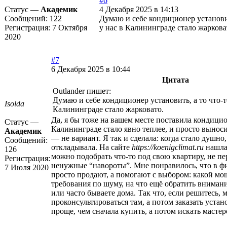
#6
Статус —
Академик
4 Декабря 2025 в 14:13
Сообщений:
122
Думаю и себе кондиционер установит
Регистрация:
7 Октября
у нас в Калининграде стало жаркова
2020
#7
6 Декабря 2025 в 10:44
Цитата
Outlander пишет:
Думаю и себе кондиционер установить, а то что-т
Isolda
Калининграде стало жарковато.
Да, я бы тоже на вашем месте поставила кондици
Статус —
Калининграде стало явно теплее, и просто вынос
Академик
— не вариант. Я так и сделала: когда стало душно,
Сообщений:
откладывала. На сайте
https://koenigclimat.ru
нашла
126
можно подобрать что-то под свою квартиру, не пе
Регистрация:
ненужные “навороты”. Мне понравилось, что в фи
7 Июля 2020
просто продают, а помогают с выбором: какой мо
требования по шуму, на что ещё обратить внимани
или часто бываете дома. Так что, если решитесь, 
проконсультироваться там, а потом заказать устан
проще, чем сначала купить, а потом искать масте