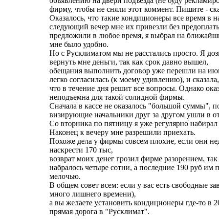
объявлению на двери подъезда (не буду рекламир
фирму, чтобы не сняли этот коммент. Пишите - ск
Оказалось, что такие кондиционеры все время в н
следующий вечер мне их привезли без предоплат
предложили в любое время, я выбрал на ближайш
мне было удобно.
Но с Русклиматом мы не расстались просто. Я до
вернуть мне деньги, так как срок давно вышел,
обещания выполнить договор уже перешли на июн
легко согласилась (к моему удивлению), и сказала,
что в течение дня решит все вопросы. Однако ока
неподъемна для такой солидной фирмы.
Сначала в кассе не оказалось "большой суммы", п
визирующие начальники друг за другом ушли в от
Со вторника по пятницу я уже регулярно набирал
Наконец к вечеру мне разрешили приехать.
Похоже дела у фирмы совсем плохие, если они не
наскрести 170 тыс,
возврат моих денег грозил фирме разорением, та
набралось четыре сотни, а последние 190 руб им
мелочью.
В общем совет всем: если у вас есть свободные за
много лишнего времени),
а вы желаете установить кондиционеры где-то в 20
прямая дорога в "Русклимат".