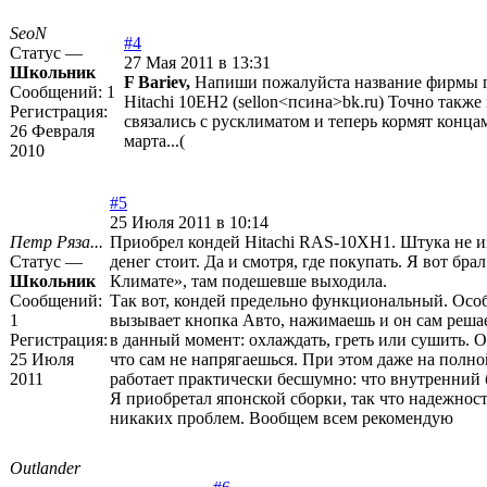
SeoN
#4
Статус —
27 Мая 2011 в 13:31
Школьник
F Bariev,
Напиши пожалуйста название фирмы 
Сообщений:
1
Hitachi 10EH2 (sellon<псина>bk.ru) Точно также
Регистрация:
связались с русклиматом и теперь кормят конца
26 Февраля
марта...(
2010
#5
25 Июля 2011 в 10:14
Петр Ряза...
Приобрел кондей Hitachi RAS-10XH1. Штука не и
Статус —
денег стоит. Да и смотря, где покупать. Я вот бра
Школьник
Климате», там подешевше выходила.
Сообщений:
Так вот, кондей предельно функциональный. Осо
1
вызывает кнопка Авто, нажимаешь и он сам решае
Регистрация:
в данный момент: охлаждать, греть или сушить. 
25 Июля
что сам не напрягаешься. При этом даже на полн
2011
работает практически бесшумно: что внутренний 
Я приобретал японской сборки, так что надежност
никаких проблем. Вообщем всем рекомендую
Outlander