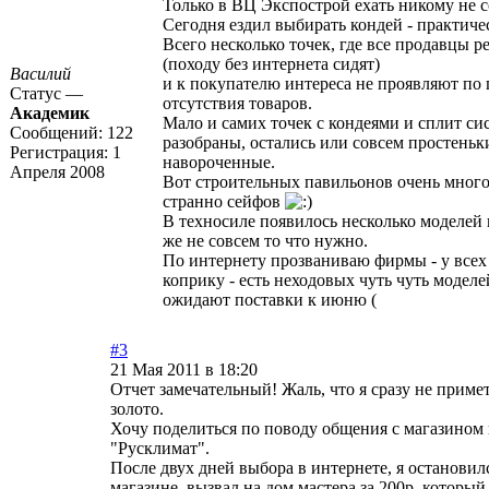
Только в ВЦ Экспострой ехать никому не 
Сегодня ездил выбирать кондей - практиче
Всего несколько точек, где все продавцы р
(походу без интернета сидят)
Василий
и к покупателю интереса не проявляют по
Статус —
отсутствия товаров.
Академик
Мало и самих точек с кондеями и сплит с
Сообщений:
122
разобраны, остались или совсем простень
Регистрация:
1
навороченные.
Апреля 2008
Вот строительных павильонов очень много 
странно сейфов
В техносиле появилось несколько моделей 
же не совсем то что нужно.
По интернету прозваниваю фирмы - у всех
коприку - есть неходовых чуть чуть моделе
ожидают поставки к июню (
#3
21 Мая 2011 в 18:20
Отчет замечательный! Жаль, что я сразу не примет
золото.
Хочу поделиться по поводу общения с магазином 
"Русклимат".
После двух дней выбора в интернете, я остановил
магазине, вызвал на дом мастера за 200р, которы