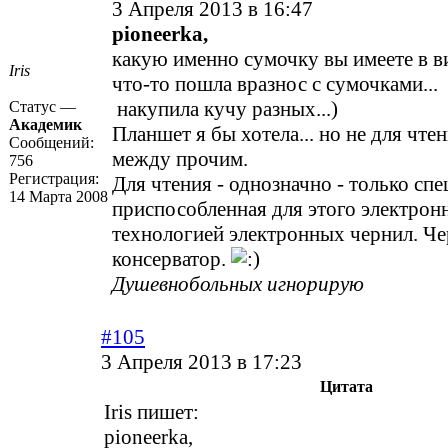
3 Апреля 2013 в 16:47
pioneerka,
какую именно сумочку вы имеете в 
Iris
что-то пошла вразнос с сумочками...
накупила кучу разных...)
Статус —
Академик
Планшет я бы хотела... но не для чтен
Сообщений:
между прочим.
756
Регистрация:
Для чтения - однозначно - только сп
14 Марта 2008
приспособленная для этого электронн
технологией электронных чернил. Чер
консерватор.
Душевнобольных игнорирую
#105
3 Апреля 2013 в 17:23
Цитата
Iris пишет:
pioneerka,