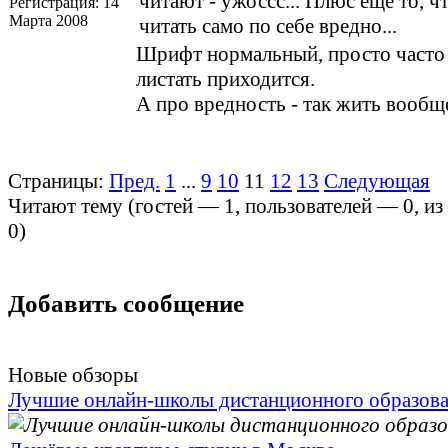
читают - ужоссс... Плюс еще то, ч
Регистрация:
14
Марта 2008
читать само по себе вредно...
Шрифт нормальный, просто часто
листать приходится.
А про вредность - так жить вообщ
Страницы:
Пред.
1
...
9
10
11
12
13
Следующая
Читают тему (гостей —
1
, пользователей —
0
, и
0
)
Добавить сообщение
Новые обзоры
Лучшие онлайн-школы дистанционного образов