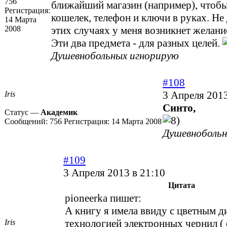
756
ближайший магазин (например), чтобы
Регистрация:
кошелек, телефон и ключи в руках. Не
14 Марта
2008
этих случаях у меня возникнет желани
Эти два предмета - для разных целей.
Душевнобольных игнорирую
#108
3 Апреля 2013
Iris
Синто,
Статус —
Академик
Сообщений:
756
Регистрация:
14 Марта 2008
Душевнобольн
#109
3 Апреля 2013 в 21:10
Цитата
pioneerka пишет:
А книгу я имела ввиду с цветным ди
технологией электронных чернил ( 
Iris