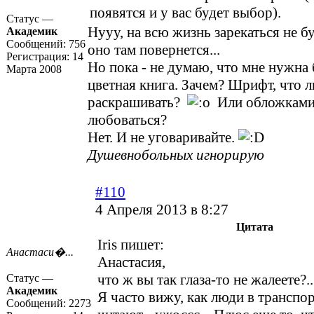
появятся и у вас будет выбор).
Статус —
Нууу, на всю жизнь зарекаться не бу
Академик
Сообщений:
756
оно там повернется...
Регистрация:
14
Но пока - не думаю, что мне нужна
Марта 2008
цветная книга. Зачем? Шрифт, что л
раскрашивать?
Или обложками 
любоваться?
Нет. И не уговаривайте.
Душевнобольных игнорирую
#110
4 Апреля 2013 в 8:27
Цитата
Iris пишет:
Анастаси�...
Анастасия,
что ж вы так глаза-то не жалеете?.
Статус —
Академик
Я часто вижу, как люди в транспор
Сообщений:
2273