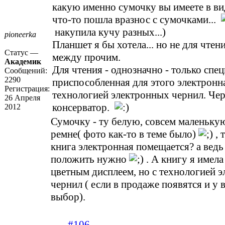
какую именно сумочку вы имеете в в
что-то пошла вразнос с сумочками...
накупила кучу разных...)
pioneerka
Планшет я бы хотела... но не для чтен
Статус —
между прочим.
Академик
Для чтения - однозначно - только спе
Сообщений:
2290
приспособленная для этого электронна
Регистрация:
технологией электронных чернил. Черн
26 Апреля
консерватор.
2012
Сумочку - ту белую, совсем маленьку
ремне( фото как-то в теме было)
, 
книга электронная помещается? а ведь
положить нужно
. А книгу я имела
цветным дисплеем, но с технологией 
чернил ( если в продаже появятся и у в
выбор).
#106