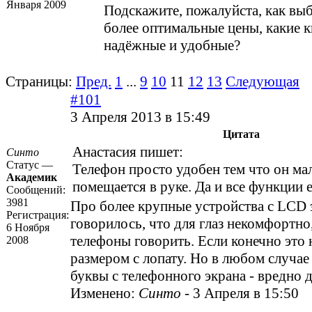
Января 2009
Подскажите, пожалуйста, как выб
более оптимальные цены, какие к
надёжные и удобные?
Страницы:
Пред.
1
...
9
10
11
12
13
Следующая
#101
3 Апреля 2013 в 15:49
Цитата
Анастасия пишет:
Синто
Статус —
Телефон просто удобен тем что он ма
Академик
помещается в руке. Да и все функции е
Сообщений:
3981
Про более крупные устройства с LCD
Регистрация:
говорилось, что для глаз некомфортно
6 Ноября
телефоны говорить. Если конечно это
2008
размером с лопату. Но в любом случае
буквы с телефонного экрана - вредно д
Изменено:
Синто
-
3 Апреля в 15:50