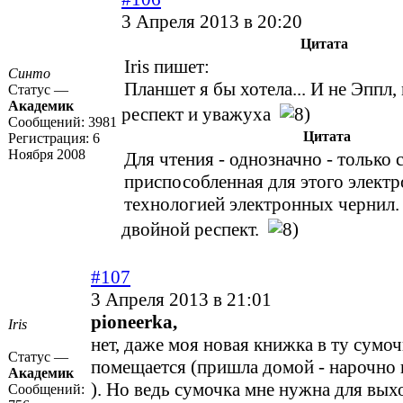
3 Апреля 2013 в 20:20
Цитата
Iris пишет:
Синто
Планшет я бы хотела... И не Эппл
Статус —
Академик
респект и уважуха
Сообщений:
3981
Цитата
Регистрация:
6
Ноября 2008
Для чтения - однозначно - только
приспособленная для этого электр
технологией электронных чернил.
двойной респект.
#107
3 Апреля 2013 в 21:01
pioneerka,
Iris
нет, даже моя новая книжка в ту сумоч
Статус —
помещается (пришла домой - нарочно
Академик
). Но ведь сумочка мне нужна для вых
Сообщений: