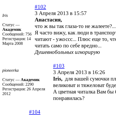
#102
3 Апреля 2013 в 15:57
Iris
Анастасия,
Статус —
что ж вы так глаза-то не жалеете?..
Академик
Я часто вижу, как люди в транспор
Сообщений:
756
читают - ужоссс... Плюс еще то, чт
Регистрация:
14
Марта 2008
читать само по себе вредно...
Душевнобольных игнорирую
#103
pioneerka
3 Апреля 2013 в 16:26
Iris,
для вашей сумочки пл
Статус —
Академик
Сообщений:
2290
великоват и тяжеловат буд
Регистрация:
26 Апреля
А цветная читалка Вам бы
2012
понравилась?
#104