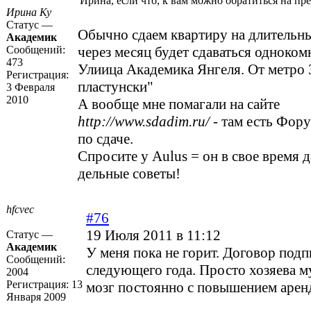
Ирина, если что, к вам можно обратиться на п
Ирина Ку
Статус —
Обычно сдаем квартиру на длительны
Академик
Сообщений:
через месяц будет сдаваться одноком
473
Улиица Академика Янгеля. От метро 
Регистрация:
пластунски"
3 Февраля
2010
А вообще мне помагали на сайте
http://www.sdadim.ru/
- там есть Фору
по сдаче.
Спросите у Aulus = он в свое время д
дельные советы!
hfcvec
#76
19 Июля 2011 в 11:12
Статус —
Академик
У меня пока не горит. Договор подп
Сообщений:
следующего года. Просто хозяева м
2004
Регистрация:
13
мозг постоянно с повышением арен
Января 2009