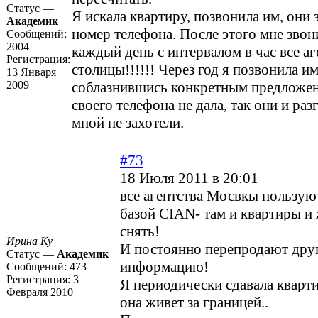
Статус —
Я искала квартиру, позвонила им, они 
Академик
номер телефона. После этого мне звон
Сообщений:
2004
каждый день с интервалом в час все а
Регистрация:
столицы!!!!!! Через год я позвонила им
13 Января
2009
соблазнившись конкретным предложе
своего телефона не дала, так они и раз
мной не захотели.
#73
18 Июля 2011 в 20:01
все агентства Мосвкы пользую
базой CIAN- там и квартиры и
снять!
Ирина Ку
И постоянно перепродают дру
Статус —
Академик
информацию!
Сообщений:
473
Регистрация:
3
Я периодически сдавала кварти
Февраля 2010
она живет за границей..