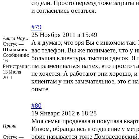
сидели. Просто переезд тоже затраты 
и согласились остаться.
#79
25 Ноября 2011 в 15:49
Алиса Нау...
А я думаю, что зря Вы с инкомом так.
Статус —
вас телефон, Вы же понимаете, что у н
Школьник
Сообщений:
большая клиентура, тысячи сделок. Я
16
им размениваться на тех, кто просто т
Регистрация:
13 Июля
не хочется. А работают они хорошо, и
2011
клиентам у них замечательное, это я н
опыте
#80
19 Января 2012 в 18:28
Моя семья продавала и покупала квар
Ирина
Инком, обращались в отделение у мет
офис называется тоже Домодедовский.
Статус —