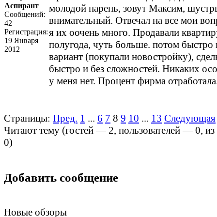
Аспирант
молодой парень, зовут Максим, шустр
Сообщений:
внимательный. Отвечал на все мои воп
42
я их оочень много. Продавали квартир
Регистрация:
19 Января
полугода, чуть больше. потом быстро
2012
вариант (покупали новостройку), сде
быстро и без сложностей. Никаких ос
у меня нет. Процент фирма отработала
Страницы:
Пред.
1
...
6
7
8
9
10
...
13
Следующая
Читают тему (гостей —
2
, пользователей —
0
, и
0
)
Добавить сообщение
Новые обзоры