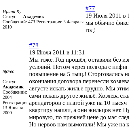
#77
Ирина Ку
19 Июля 2011 в 
Статус —
Академик
Сообщений:
473
Регистрация:
3 Февраля
мы обычно фикс
2010
год!
#78
19 Июля 2011 в 11:31
Мы тоже. Год прошёл, оставили без и
условий. Потом через полгода с нифиг
hfcvec
повышение на 5 тыщ.! Сторговались на
окончания договора перенесли хозяева 
Статус —
Академик
августе искать жильё трудно. Мы этим
Сообщений:
сами искать другое жильё. Хозяева ста
2004
арендаторов с платой уже на 10 тыся
Регистрация:
13 Января
квартиру нашли, а они жильцов нет. Н
2009
мировую, по прежней цене до мая сле
Но нервов нам вымотали! Мы уже на 