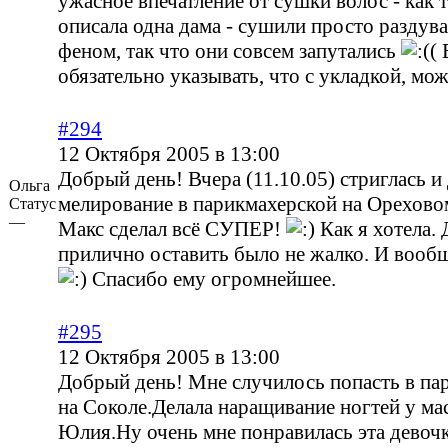
ужасное впечатление от сушки волос - как 
описала одна дама - сушили просто раздув
феном, так что они совсем запутались
(
обязательно указывать, что с укладкой, мо
#294
12 Октября 2005 в 13:00
Добрый день! Вчера (11.10.05) стриглась и
Ольга
мелирование в парикмахерской на Ореховом
Статус
—
Макс сделал всё СУПЕР!
Как я хотела. 
прилично оставить было не жалко. И вооб
Спасибо ему огромнейшее.
#295
12 Октября 2005 в 13:00
Добрый день! Мне случилось попасть в п
на Соколе.Делала наращивание ногтей у ма
Юлия.Ну очень мне понравилась эта девочк