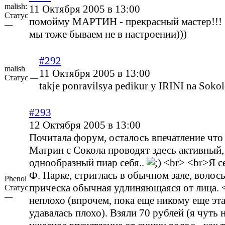
malish:
11 Октября 2005 в 13:00
Статус
помойму МАРТИН - прекрасный мастер!!! 
—
мы тоже бываем не в настроении)))
#292
malish
11 Октября 2005 в 13:00
Статус —
takje ponravilsya pedikur y IRINI na Sokol
#293
12 Октября 2005 в 13:00
Почитала форум, осталось впечатление что
Матрин с Сокола проводят здесь активный,
однообразный пиар себя..
<br> <br>Я с
Ф. Парке, стриглась в обычном зале, волос
Phenol
прическа обычная удлиняющаяся от лица.
Статус
—
неплохо (впрочем, пока еще никому еще эта
удавалась плохо). Взяли 70 рублей (я чуть 