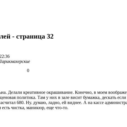
ей - страница 32
22:36
Парикмахерские
0
ьна. Делали креативное окрашивание. Конечно, в моем воображен
ценовая политика. Там у них в зале висит бумажка, дескать если
асчитал 680. Ну. думаю, ладно, ей виднее. А на кассе администра
 есть чистка, маникюр, еще что-то.