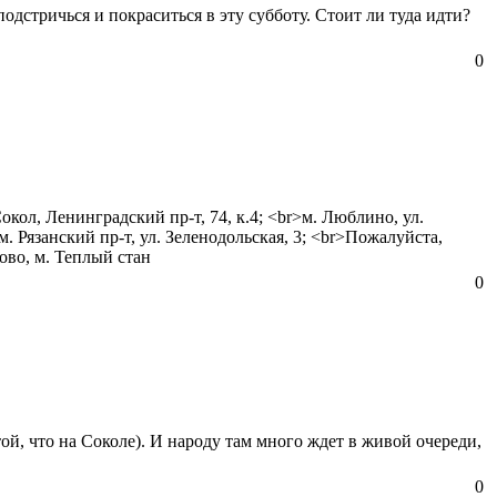
одстричься и покраситься в эту субботу. Стоит ли туда идти?
0
кол, Ленинградский пр-т, 74, к.4; <br>м. Люблино, ул.
. Рязанский пр-т, ул. Зеленодольская, 3; <br>Пожалуйста,
ово, м. Теплый стан
0
й, что на Соколе). И народу там много ждет в живой очереди,
0