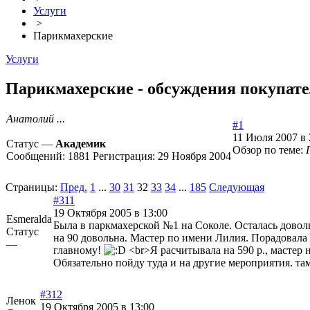
Услуги
>
Парикмахерские
Услуги
Парикмахерские - обсуждения покупател
Анатолий ...
#1
11 Июля 2007 в 
Статус —
Академик
Обзор по теме:
Сообщений:
1881
Регистрация:
29 Ноября 2004
Страницы:
Пред.
1
...
30
31
32
33
34
...
185
Следующая
#311
19 Октября 2005 в 13:00
Esmeralda
Была в паркмахерской №1 на Соколе. Осталась довол
Статус
на 90 довольна. Мастер по имени Лилия. Порадовала 
—
главному!
<br>Я расчитывала на 590 р., мастер н
Обязательно пойду туда и на другие мероприятия. там
#312
Ленок
19 Октября 2005 в 13:00