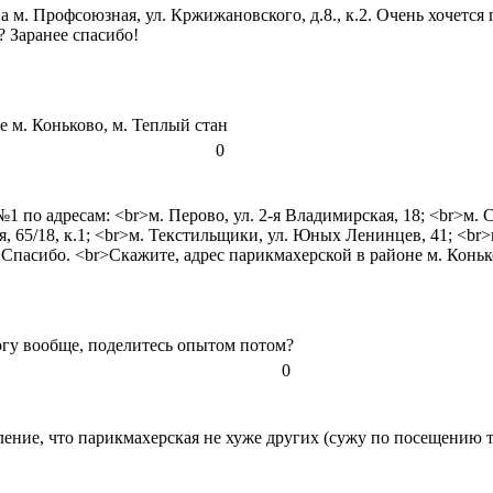
. Профсоюзная, ул. Кржижановского, д.8., к.2. Очень хочется п
? Заранее спасибо!
 м. Коньково, м. Теплый стан
0
по адресам: <br>м. Перово, ул. 2-я Владимирская, 18; <br>м. Со
, 65/18, к.1; <br>м. Текстильщики, ул. Юных Ленинцев, 41; <br>м
Спасибо. <br>Скажите, адрес парикмахерской в районе м. Коньк
логу вообще, поделитесь опытом потом?
0
ение, что парикмахерская не хуже других (сужу по посещению то