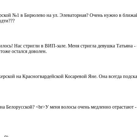
ерской №1 в Бирюлево на ул. Элеваторная? Очень нужно в ближай
дти???
лось! Нас стригли в ВИП-зале. Меня стригла девушка Татьяна - 
 тоже остался доволен.
херской на Красногвардейской Косаревой Яне. Она всегда подска
на Белорусской? <br>У меня волосы очень медленно отрастают - 