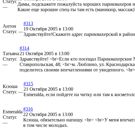
Статус
Дамы, подскажите пожалуйста хороших парикмахеров на м
—
Какие еще хорошие спец-ты там есть (маникюр, массаж)
#313
Антон
19 Октября 2005 в 13:00
Статус —
Здравствуйте!Скажите адрес парикмахерской в районе
#314
Татьяна
21 Октября 2005 в 13:00
Статус
Здравствуйте! <br>Если кто посещал Парикмахерские №1 
—
Ставропольская, 48; <br>м. Люблино, ул. Краснодарская
поделитесь своими впечатлениями от увиденного. <br>
#315
Ксюша
21 Октября 2005 в 13:00
Статус —
Esmeralda, если пойдете на читку или там к космето
#316
Esmeralda
22 Октября 2005 в 13:00
Статус
Ксюша, обязательно напишу. <br> <br>У меня впечатл
—
в том числе молодых.