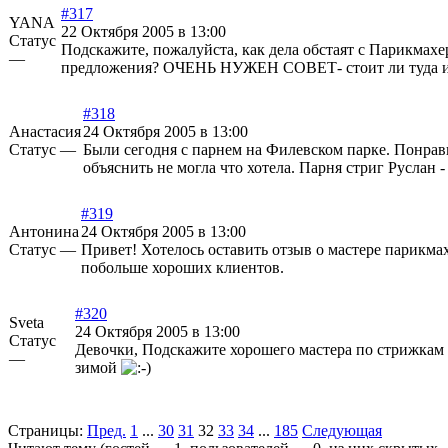
#317
YANA
22 Октября 2005 в 13:00
Статус
Подскажите, пожалуйста, как дела обстаят с Парикмах
—
предложения? ОЧЕНЬ НУЖЕН СОВЕТ- стоит ли туда и
#318
Анастасия
24 Октября 2005 в 13:00
Статус —
Были сегодня с парнем на Филевском парке. Понрави
объяснить не могла что хотела. Парня стриг Руслан -
#319
Антонина
24 Октября 2005 в 13:00
Статус —
Привет! Хотелось оставить отзыв о мастере парикма
побольше хороших клиентов.
#320
Sveta
24 Октября 2005 в 13:00
Статус
Девочки, Подскажите хорошего мастера по стрижкам 
—
зимой
Страницы:
Пред.
1
...
30
31
32
33
34
...
185
Следующая