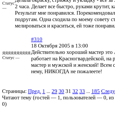
Делала окраску, стрижку и укладку - все за
Статус
2 часа. Делает все быстро, руками крутит, 
—
Результат мне понравился. Порекомендовал
подругам. Одна сходила по моему совету с
мелироваться и краситься, ей тоже понрави
#310
18 Октября 2005 в 13:00
Действительно хороший мастер эт
ЯЯЯЯЯЯЯЯЯЯ
Статус —
работает на Красногвардейской, на 
мастер и мужской и женский! Всем 
нему, НИКОГДА не пожалеете!
Страницы:
Пред.
1
...
29
30
31
32
33
...
185
След
Читают тему (гостей —
1
, пользователей —
0
, и
0
)