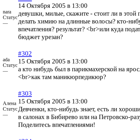
14 Октября 2005 в 13:00
nara
девушки, милые, скажите - стоит ли в этой
Статус
делать химию на длинные волосы? кто-нибу
—
впечатления? результат? <br>или куда подат
бюджет урезан?
#302
ada
15 Октября 2005 в 13:00
Статус
а кто нибудь был в парикмахерской на ярос
—
<br>как там маникюрпедикюр?
#303
15 Октября 2005 в 13:00
Алена
Девченки, кто-нибудь знает, есть ли хоро
Статус
—
в салонах в Бибирево или на Петровско-ра
Поделитесь впечатлениями!