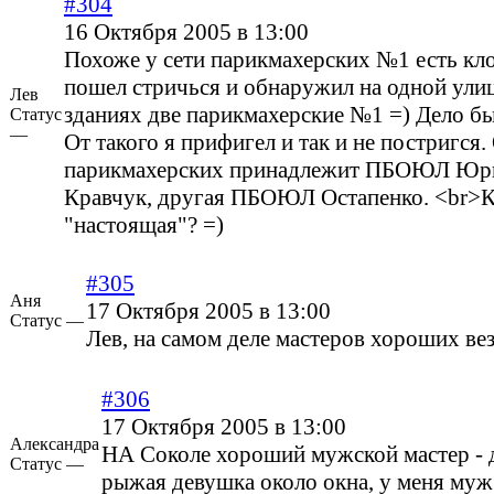
#304
16 Октября 2005 в 13:00
Похоже у сети парикмахерских №1 есть кл
пошел стричься и обнаружил на одной улиц
Лев
зданиях две парикмахерские №1 =) Дело бы
Статус
—
От такого я прифигел и так и не постригся.
парикмахерских принадлежит ПБОЮЛ Юр
Кравчук, другая ПБОЮЛ Остапенко. <br>К
"настоящая"? =)
#305
Аня
17 Октября 2005 в 13:00
Статус —
Лев, на самом деле мастеров хороших вез
#306
17 Октября 2005 в 13:00
Александра
НА Соколе хороший мужской мастер - 
Статус —
рыжая девушка около окна, у меня муж 