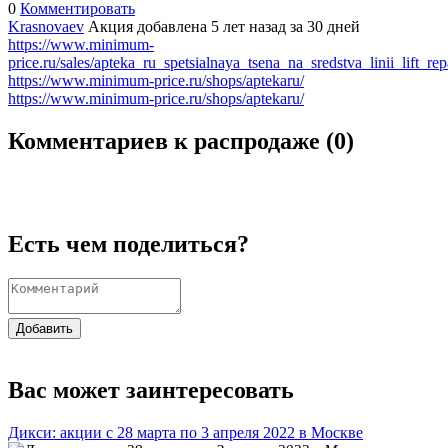
0
Комментировать
Krasnovaev
Акция добавлена 5 лет назад
за 30 дней
https://www.minimum-
price.ru/sales/apteka_ru_spetsialnaya_tsena_na_sredstva_linii_lift_re
https://www.minimum-price.ru/shops/aptekaru/
https://www.minimum-price.ru/shops/aptekaru/
Комментариев к распродаже (
0
)
Есть чем поделиться?
Добавить
Вас может заинтересовать
Дикси: акции с 28 марта по 3 апреля 2022 в Москве