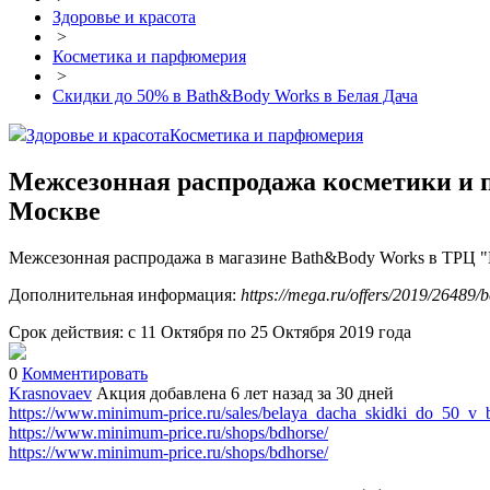
Здоровье и красота
>
Косметика и парфюмерия
>
Скидки до 50% в Bath&Body Works в Белая Дача
Здоровье и красота
Косметика и парфюмерия
Межсезонная распродажа косметики и 
Москве
Межсезонная распродажа в магазине Bath&Body Works в ТРЦ "М
Дополнительная информация:
https://mega.ru/offers/2019/26489/b
Срок действия: с 11 Октября по 25 Октября 2019 года
0
Комментировать
Krasnovaev
Акция добавлена 6 лет назад
за 30 дней
https://www.minimum-price.ru/sales/belaya_dacha_skidki_do_50_v
https://www.minimum-price.ru/shops/bdhorse/
https://www.minimum-price.ru/shops/bdhorse/