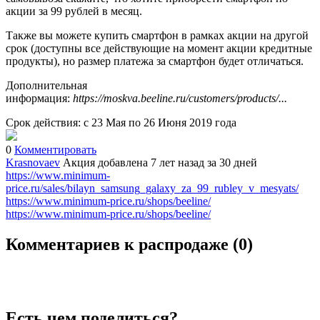
акции за 99 рублей в месяц.
Также вы можете купить смартфон в рамках акции на другой
срок (доступны все действующие на момент акции кредитные
продукты), но размер платежа за смартфон будет отличаться.
Дополнительная
информация:
https://moskva.beeline.ru/customers/products/...
Срок действия: с 23 Мая по 26 Июня 2019 года
0
Комментировать
Krasnovaev
Акция добавлена 7 лет назад
за 30 дней
https://www.minimum-
price.ru/sales/bilayn_samsung_galaxy_za_99_rubley_v_mesyats/
https://www.minimum-price.ru/shops/beeline/
https://www.minimum-price.ru/shops/beeline/
Комментариев к распродаже (
0
)
Есть чем поделиться?