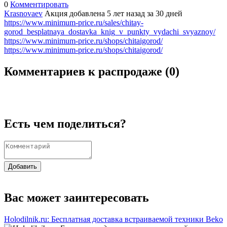
0
Комментировать
Krasnovaev
Акция добавлена 5 лет назад
за 30 дней
https://www.minimum-price.ru/sales/chitay-
gorod_besplatnaya_dostavka_knig_v_punkty_vydachi_svyaznoy/
https://www.minimum-price.ru/shops/chitaigorod/
https://www.minimum-price.ru/shops/chitaigorod/
Комментариев к распродаже (
0
)
Есть чем поделиться?
Добавить
Вас может заинтересовать
Holodilnik.ru: Бесплатная доставка встраиваемой техники Beko