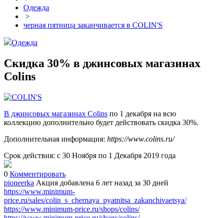
Одежда
>
черная пятница заканчивается в COLIN'S
Одежда
Скидка 30% в джинсовых магазинах
Colins
В джинсовых магазинах Colins
по 1 декабря на всю
коллекцию дополнительно будет действовать скидка 30%.
Дополнительная информация:
https://www.colins.ru/
Срок действия: с 30 Ноября по 1 Декабря 2019 года
0
Комментировать
pioneerka
Акция добавлена 6 лет назад
за 30 дней
https://www.minimum-
price.ru/sales/colin_s_chernaya_pyatnitsa_zakanchivaetsya/
https://www.minimum-price.ru/shops/colins/
https://www.minimum-price.ru/shops/colins/