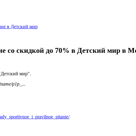
ние в Детский мир
е со скидкой до 70% в Детский мир в М
"Детский мир".
/name/p1p_...
dy_sportivnoe_i_pravilnoe_pitanie/