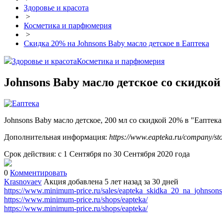
Здоровье и красота
>
Косметика и парфюмерия
>
Скидка 20% на Johnsons Baby масло детское в Еаптека
Здоровье и красота
Косметика и парфюмерия
Johnsons Baby масло детское со скидко
Johnsons Baby масло детское, 200 мл со скидкой 20% в "Еаптека
Дополнительная информация:
https://www.eapteka.ru/company/stoc
Срок действия: с 1 Сентября по 30 Сентября 2020 года
0
Комментировать
Krasnovaev
Акция добавлена 5 лет назад
за 30 дней
https://www.minimum-price.ru/sales/eapteka_skidka_20_na_johnson
https://www.minimum-price.ru/shops/eapteka/
https://www.minimum-price.ru/shops/eapteka/