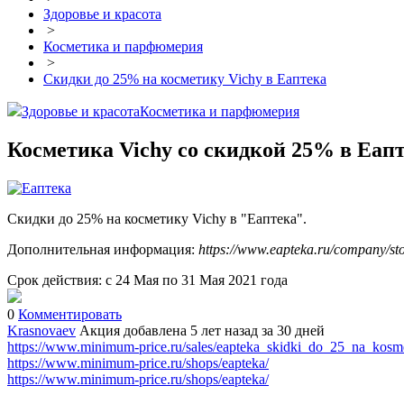
Здоровье и красота
>
Косметика и парфюмерия
>
Скидки до 25% на косметику Vichy в Еаптека
Здоровье и красота
Косметика и парфюмерия
Косметика Vichy со скидкой 25% в Еап
Скидки до 25% на косметику Vichy в "Еаптека".
Дополнительная информация:
https://www.eapteka.ru/company/stoc
Срок действия: с 24 Мая по 31 Мая 2021 года
0
Комментировать
Krasnovaev
Акция добавлена 5 лет назад
за 30 дней
https://www.minimum-price.ru/sales/eapteka_skidki_do_25_na_kosm
https://www.minimum-price.ru/shops/eapteka/
https://www.minimum-price.ru/shops/eapteka/