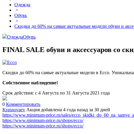
Одежда
>
Обувь
>
Скидки до 60% на самые актуальные модели обуви и аксе
Одежда
Обувь
FINAL SALE обуви и аксессуаров со ск
Скидки до 60% на самые актуальные модели в Ecco. Уникальна
Собственное наблюдение!
Срок действия: с 4 Августа по 31 Августа 2021 года
0
Комментировать
Krasnovaev
Акция добавлена 4 года назад
за 30 дней
https://www.minimum-price.ru/sales/ecco_skidki_do_60_na_samye_a
https://www.minimum-price.ru/shops/ecco/
https://www.minimum-price.ru/shops/ecco/