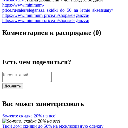
https://www.minimum-
price.ru/sales/eleganzza_skidki_do_50_na_letnie_aksessuary/
https://www.minimum-price.ru/shops/eleganzza/
https://www.minimum-price.ru/shops/eleganzza/
Комментариев к распродаже (
0
)
Есть чем поделиться?
Добавить
Вас может заинтересовать
So-retro: скидка 20% на все!
Твой дом: скидки до 50% на эксклюзивную одежду