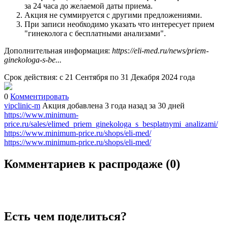
за 24 часа до желаемой даты приема.
Акция не суммируется с другими предложениями.
При записи необходимо указать что интересует прием
"гинеколога с бесплатными анализами".
Дополнительная информация:
https://eli-med.ru/news/priem-
ginekologa-s-be...
Срок действия: с 21 Сентября по 31 Декабря 2024 года
0
Комментировать
vipclinic-m
Акция добавлена 3 года назад
за 30 дней
https://www.minimum-
price.ru/sales/elimed_priem_ginekologa_s_besplatnymi_analizami/
https://www.minimum-price.ru/shops/eli-med/
https://www.minimum-price.ru/shops/eli-med/
Комментариев к распродаже (
0
)
Есть чем поделиться?