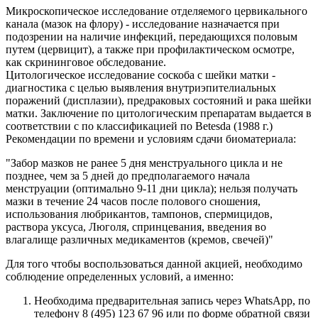
Микроскопическое исследование отделяемого цервикального
канала (мазок на флору) - исследование назначается при
подозрении на наличие инфекций, передающихся половым
путем (цервицит), а также при профилактическом осмотре,
как скрининговое обследование.
Цитологическое исследование соскоба с шейки матки -
диагностика с целью выявления внутриэпителиальных
поражений (дисплазии), предраковых состояний и рака шейки
матки. Заключение по цитологическим препаратам выдается в
соответствии с по классификацией по Betesda (1988 г.)
Рекомендации по времени и условиям сдачи биоматериала:
"Забор мазков не ранее 5 дня менструального цикла и не
позднее, чем за 5 дней до предполагаемого начала
менструации (оптимально 9-11 дни цикла); нельзя получать
мазки в течение 24 часов после полового сношения,
использования любрикантов, тампонов, спермицидов,
раствора уксуса, Люголя, спринцевания, введения во
влагалище различных медикаментов (кремов, свечей)"
Для того чтобы воспользоваться данной акцией, необходимо
соблюдение определенных условий, а именно:
Необходима предварительная запись через WhatsApp, по
телефону 8 (495) 123 67 96 или по форме обратной связи