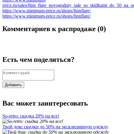
price.ru/sales/finn_flare_novogodniy_sale_so_skidkami_do_50_na_o
https://www.minimum-price.ru/shops/finnflare/
https://www.minimum-price.ru/shops/finnflare/
Комментариев к распродаже (
0
)
Есть чем поделиться?
Добавить
Вас может заинтересовать
So-retro: скидка 20% на все!
Твой дом: скидки до 50% на эксклюзивную одежду