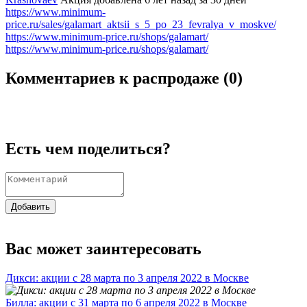
https://www.minimum-
price.ru/sales/galamart_aktsii_s_5_po_23_fevralya_v_moskve/
https://www.minimum-price.ru/shops/galamart/
https://www.minimum-price.ru/shops/galamart/
Комментариев к распродаже (
0
)
Есть чем поделиться?
Добавить
Вас может заинтересовать
Дикси: акции с 28 марта по 3 апреля 2022 в Москве
Билла: акции с 31 марта по 6 апреля 2022 в Москве