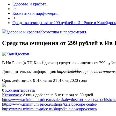
Здоровье и красота
>
Косметика и парфюмерия
>
Средства очищения от 299 рублей в Ив Роше в Калейдос
Здоровье и красота
Косметика и парфюмерия
Средства очищения от 299 рублей в Ив
В Ив Роше (в ТЦ Калейдоскоп) средства очищения от 299 рубле
Дополнительная информация:
https://kaleidoscope-center.ru/novosti
Срок действия: с 9 Июня по 21 Июня 2020 года
0
Комментировать
Krasnovaev
Акция добавлена 6 лет назад
за 30 дней
https://www.minimum-price.ru/sales/kaleydoskop_sredstva_ochishch
https://www.minimum-price.ru/shops/kaleidoscope-center/
https://www.minimum-price.ru/shops/kaleidoscope-center/