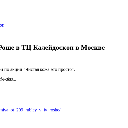
коп
 Роше в ТЦ Калейдоскоп в Москве
й по акции "Чистая кожа-это просто".
-i-akts...
eniya_ot_299_rubley_v_iv_roshe/