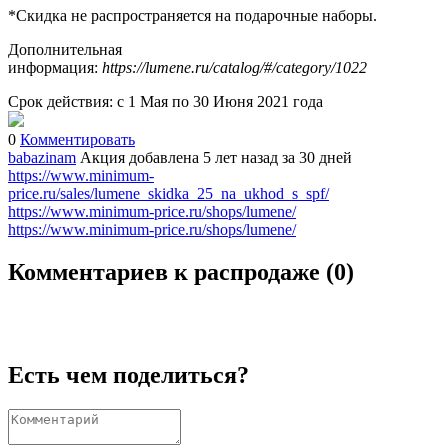
*Скидка не распространяется на подарочные наборы.
Дополнительная
информация:
https://lumene.ru/catalog/#/category/1022
Срок действия: с 1 Мая по 30 Июня 2021 года
0
Комментировать
babazinam
Акция добавлена 5 лет назад
за 30 дней
https://www.minimum-
price.ru/sales/lumene_skidka_25_na_ukhod_s_spf/
https://www.minimum-price.ru/shops/lumene/
https://www.minimum-price.ru/shops/lumene/
Комментариев к распродаже (
0
)
Есть чем поделиться?