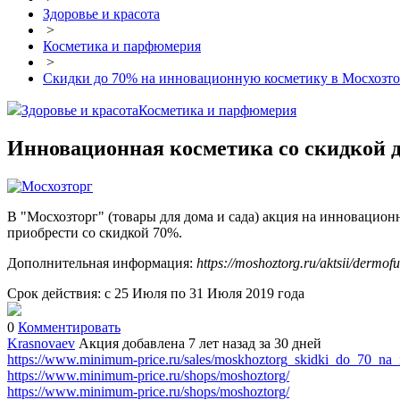
Здоровье и красота
>
Косметика и парфюмерия
>
Скидки до 70% на инновационную косметику в Мосхозто
Здоровье и красота
Косметика и парфюмерия
Инновационная косметика со скидкой д
В "Мосхозторг" (товары для дома и сада) акция на инновацион
приобрести со скидкой 70%.
Дополнительная информация:
https://moshoztorg.ru/aktsii/dermofu
Срок действия: с 25 Июля по 31 Июля 2019 года
0
Комментировать
Krasnovaev
Акция добавлена 7 лет назад
за 30 дней
https://www.minimum-price.ru/sales/moskhoztorg_skidki_do_70_na_
https://www.minimum-price.ru/shops/moshoztorg/
https://www.minimum-price.ru/shops/moshoztorg/