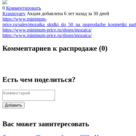
0
Комментировать
Krasnovaev
Акция добавлена 6 лет назад
за 30 дней
https://www.minimum-
price.ru/sales/mozaika_skidki_do_50_na_rasprodazhe_kosmetiki_par
https://www.minimum-price.ru/shops/mozaica/
https://www.minimum-price.ru/shops/mozaica/
Комментариев к распродаже (
0
)
Есть чем поделиться?
Добавить
Вас может заинтересовать