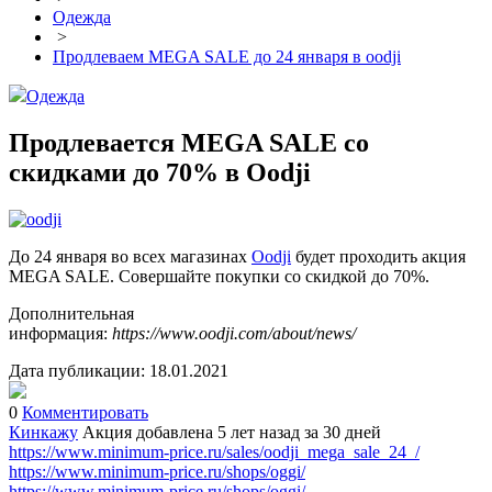
Одежда
>
Продлеваем MEGA SALE до 24 января в oodji
Одежда
Продлевается MEGA SALE со
скидками до 70% в Oodji
До 24 января во всех магазинах
Oodji
будет проходить акция
MEGA SALE. Совершайте покупки со скидкой до 70%.
Дополнительная
информация:
https://www.oodji.com/about/news/
Дата публикации:
18.01.2021
0
Комментировать
Кинкажу
Акция добавлена 5 лет назад
за 30 дней
https://www.minimum-price.ru/sales/oodji_mega_sale_24_/
https://www.minimum-price.ru/shops/oggi/
https://www.minimum-price.ru/shops/oggi/