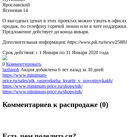
Ярославский
Ясеневая 14
О выгодных ценах в этих проектах можно узнать в офисах
продаж, по телефону горячей линии или в чате поддержки.
Предложение действует до конца января.
Дополнительная информация:
https://www.pik.ru/news/25881
Срок действия: с 1 Января по 31 Января 2020 года
0
Комментировать
luzhinob
Акция добавлена 6 лет назад
за 30 дней
https://www.minimum-
price.ru/sales/pik_rasprodazha_kvartir_v_novostroykakh/
https://www.minimum-price.ru/shops/pik/
https://www.minimum-price.ru/shops/pik/
Комментариев к распродаже (
0
)
Есть чем поделиться?