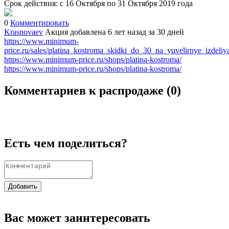
Срок действия: с 16 Октября по 31 Октября 2019 года
0
Комментировать
Krasnovaev
Акция добавлена 6 лет назад
за 30 дней
https://www.minimum-
price.ru/sales/platina_kostroma_skidki_do_30_na_yuvelirnye_izdeliy
https://www.minimum-price.ru/shops/platina-kostroma/
https://www.minimum-price.ru/shops/platina-kostroma/
Комментариев к распродаже (
0
)
Есть чем поделиться?
Добавить
Вас может заинтересовать